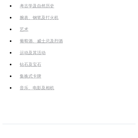
考古学及自然历史
腕表、钢笔及打火机
艺术
葡萄酒、威士忌及烈酒
运动及其活动
钻石及宝石
集换式卡牌
音乐、电影及相机