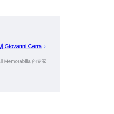
划
Giovanni
Cerra
all Memorabilia 的专家