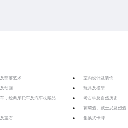
及部落艺术
室内设计及装饰
及动画
玩具及模型
车，经典摩托车及汽车收藏品
考古学及自然历史
葡萄酒、威士忌及烈酒
及宝石
集换式卡牌