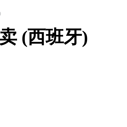
)
 (西班牙)