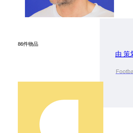
86件物品
由 策
Footb