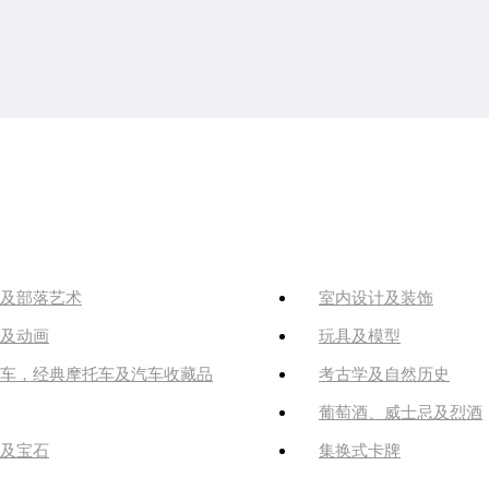
及部落艺术
室内设计及装饰
及动画
玩具及模型
车，经典摩托车及汽车收藏品
考古学及自然历史
葡萄酒、威士忌及烈酒
及宝石
集换式卡牌