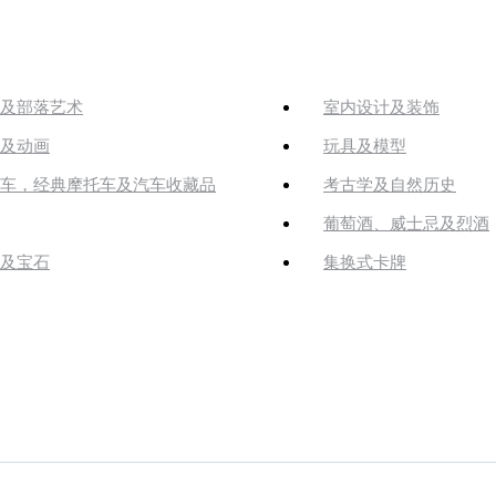
及部落艺术
室内设计及装饰
及动画
玩具及模型
车，经典摩托车及汽车收藏品
考古学及自然历史
葡萄酒、威士忌及烈酒
及宝石
集换式卡牌