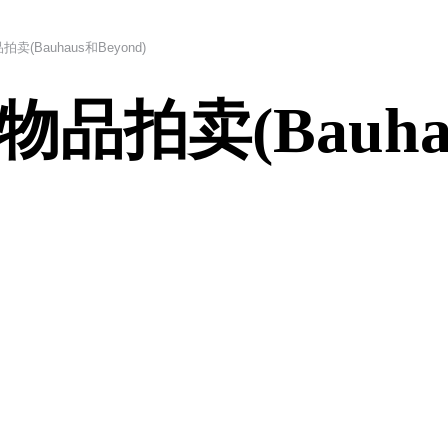
(Bauhaus和Beyond)
拍卖(Bauhaus