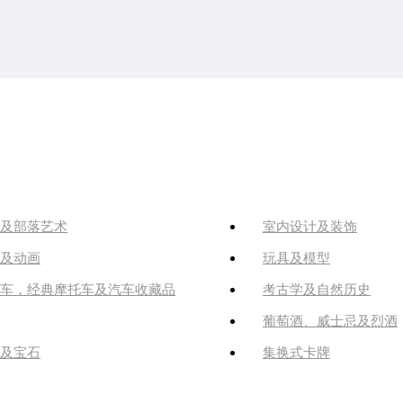
及部落艺术
室内设计及装饰
及动画
玩具及模型
车，经典摩托车及汽车收藏品
考古学及自然历史
葡萄酒、威士忌及烈酒
及宝石
集换式卡牌