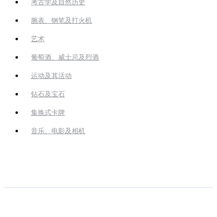
考古学及自然历史
腕表、钢笔及打火机
艺术
葡萄酒、威士忌及烈酒
运动及其活动
钻石及宝石
集换式卡牌
音乐、电影及相机