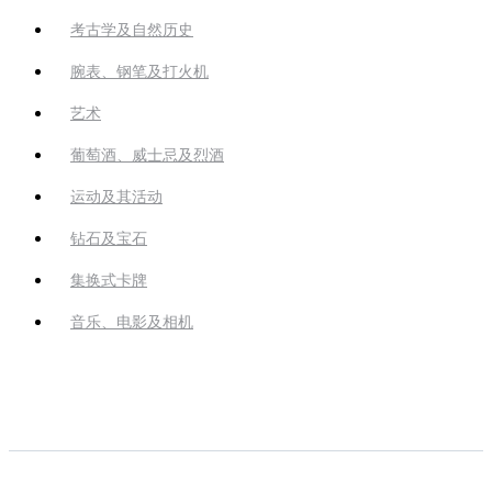
考古学及自然历史
腕表、钢笔及打火机
艺术
葡萄酒、威士忌及烈酒
运动及其活动
钻石及宝石
集换式卡牌
音乐、电影及相机