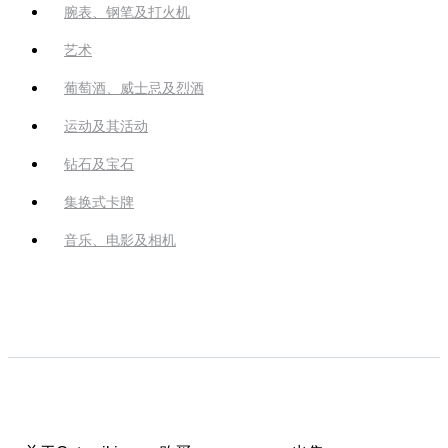
腕表、钢笔及打火机
艺术
葡萄酒、威士忌及烈酒
运动及其活动
钻石及宝石
集换式卡牌
音乐、电影及相机