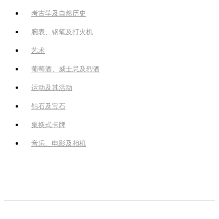
考古学及自然历史
腕表、钢笔及打火机
艺术
葡萄酒、威士忌及烈酒
运动及其活动
钻石及宝石
集换式卡牌
音乐、电影及相机