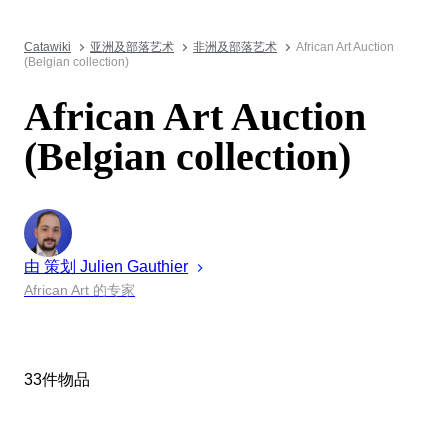
Catawiki
亚洲及部落艺术
非洲及部落艺术
African Art Auction
(Belgian collection)
African Art Auction
(Belgian collection)
由 策划
Julien
Gauthier
African Art 的专家
33件物品