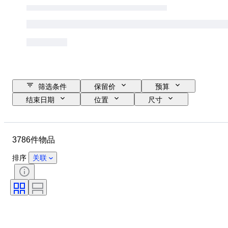
筛选条件
保留价
预算
结束日期
位置
尺寸
品牌
服装尺码
物品
原产国
材质
性别
3786件物品
状态
证明
颜色
带配件
花样
时代
排序
关联
物品尺寸
型号
鞋尺码