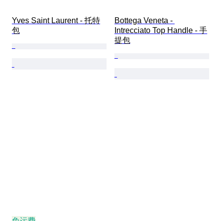
Yves Saint Laurent - 托特
Bottega Veneta - 
包
Intrecciato Top Handle - 手
提包
免运费