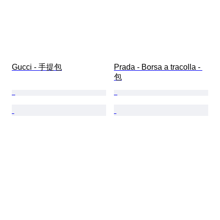
Gucci - 手提包
Prada - Borsa a tracolla - 
包