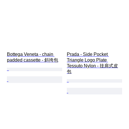
Bottega Veneta - chain 
Prada - Side Pocket 
padded cassette - 斜挎包
Triangle Logo Plate 
Tessuto Nylon - 挂肩式皮
包