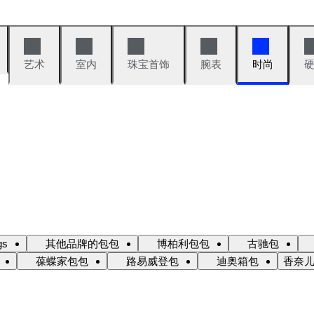
艺术
室内
珠宝首饰
腕表
时尚
gs
其他品牌的包包
博柏利包包
古驰包
葆蝶家包包
路易威登包
迪奥箱包
香奈