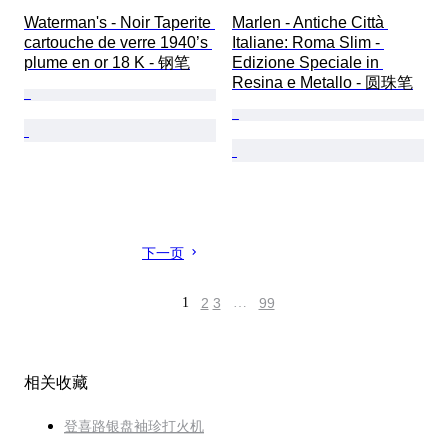
Waterman's - Noir Taperite 
Marlen - Antiche Città 
cartouche de verre 1940’s 
Italiane: Roma Slim - 
plume en or 18 K - 钢笔
Edizione Speciale in 
Resina e Metallo - 圆珠笔
下一页
1
2
3
…
99
相关收藏
登喜路银盘袖珍打火机