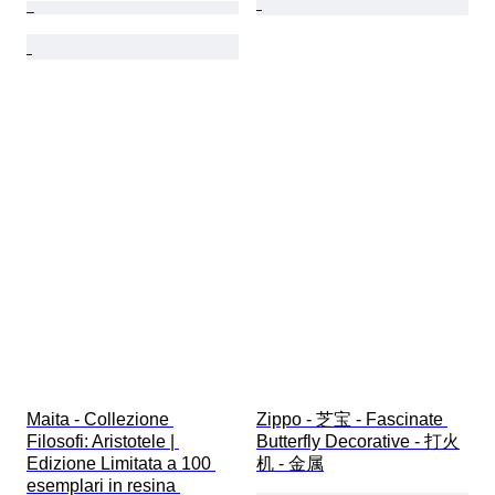
Maita - Collezione 
Zippo - 芝宝 - Fascinate 
Filosofi: Aristotele | 
Butterfly Decorative - 打火
Edizione Limitata a 100 
机 - 金属
esemplari in resina 