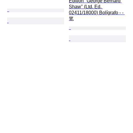
Edition "George Bernard 
Shaw" (Ltd. Ed. 
02411/18000) Bolígrafo - - 
笔