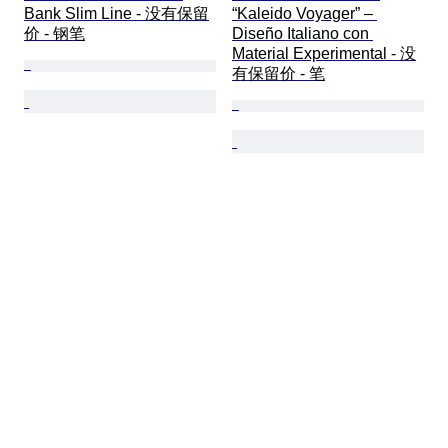
Bank Slim Line - 没有保留
“Kaleido Voyager” – 
价 - 钢笔
Diseño Italiano con 
Material Experimental - 没
有保留价 - 笔