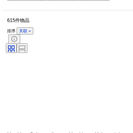
物品
原产国
材质
状态
其他
时期
615件物品
款式
语言
颜色
时代
烟嘴大小
型号
排序
关联