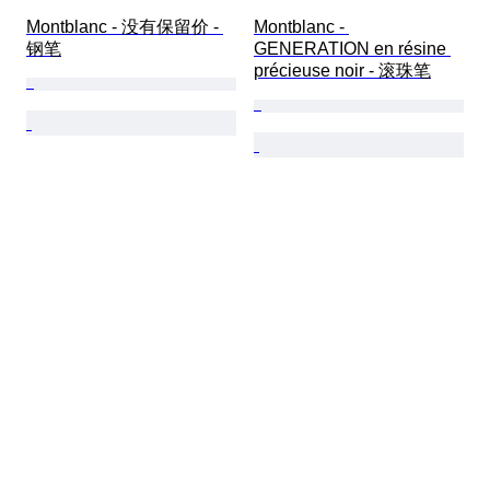
Montblanc - 没有保留价 - 
Montblanc - 
钢笔
GENERATION en résine 
précieuse noir - 滚珠笔