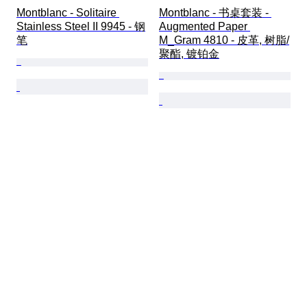
Montblanc - Solitaire 
Montblanc - 书桌套装 - 
Stainless Steel II 9945 - 钢
Augmented Paper 
笔
M_Gram 4810 - 皮革, 树脂/
聚酯, 镀铂金