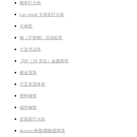
陶瓷打火机
Les must 卡地亚打火机
大钢笔
钢（不锈钢）活动铅笔
卡达书法笔
.750（18 克拉）金圆珠笔
镀金滚珠
万宝龙滚珠笔
塑料钢笔
城市钢笔
登喜路打火机
Aurora 树脂/聚酯圆珠笔