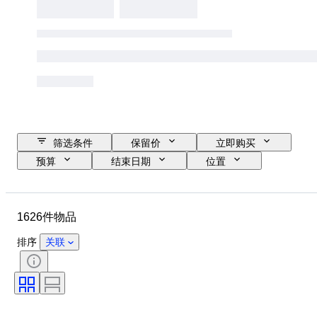
筛选条件
保留价
立即购买
预算
结束日期
位置
品牌
鞋尺码
物品
原产国
材质
性别
1626件物品
状态
签名
颜色
时代
带配件
花样
排序
关联
型号