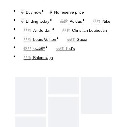
Buy now
No reserve price
Ending today
品牌
Adidas
品牌
Nike
品牌
Air Jordan
品牌
Christian Louboutin
品牌
Louis Vuitton
品牌
Gucci
物品
运动鞋
品牌
Tod's
品牌
Balenciaga