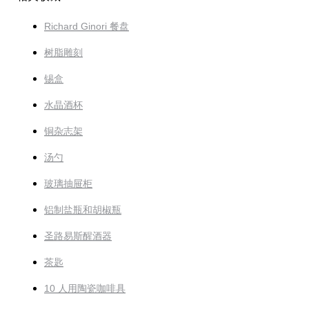
Richard Ginori 餐盘
树脂雕刻
锡盒
水晶酒杯
铜杂志架
汤勺
玻璃抽屉柜
铝制盐瓶和胡椒瓶
圣路易斯醒酒器
茶匙
10 人用陶瓷咖啡具