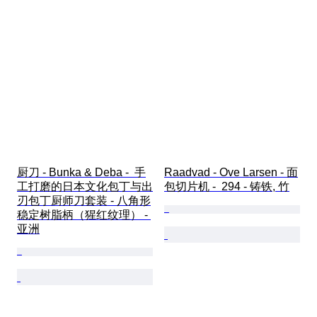
厨刀 - Bunka & Deba -  手
Raadvad - Ove Larsen - 面
工打磨的日本文化包丁与出
包切片机 -  294 - 铸铁, 竹
刃包丁厨师刀套装 - 八角形
稳定树脂柄（猩红纹理） - 
亚洲