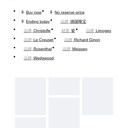
Buy now
No reserve price
Ending today
品牌
德国唯宝
品牌
Christofle
材质
瓷
品牌
Limoges
品牌
Le Creuset
品牌
Richard Ginori
品牌
Rosenthal
品牌
Meissen
品牌
Wedgwood