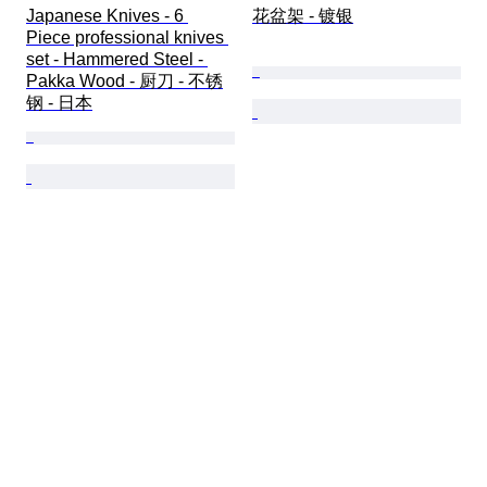
Japanese Knives - 6 
花盆架 - 镀银
Piece professional knives 
set - Hammered Steel - 
Pakka Wood - 厨刀 - 不锈
钢 - 日本