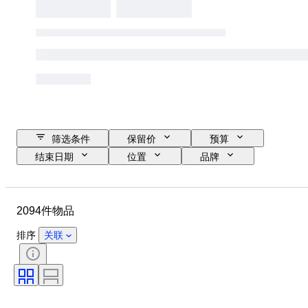
筛选条件
保留价
预算
结束日期
位置
品牌
物品
原产国
材质
状态
时期
款式
2094件物品
签名
颜色
服装尺码
时代
厨刀类别
Decor
排序
关联
艺术家
原创作品／复制品
出售者
创作者
型号