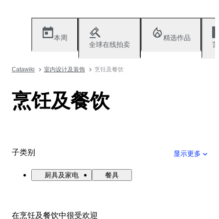
本周
精选作品
全球在线拍卖
艺
Catawiki
室内设计及装饰
烹饪及餐饮
烹饪及餐饮
子类别
显示更多
厨具及家电
餐具
在烹饪及餐饮中很受欢迎