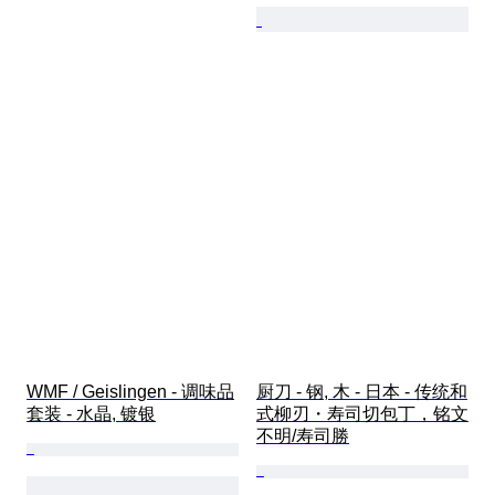
WMF / Geislingen - 调味品
厨刀 - 钢, 木 - 日本 - 传统和
套装 - 水晶, 镀银
式柳刃・寿司切包丁，铭文
不明/寿司勝