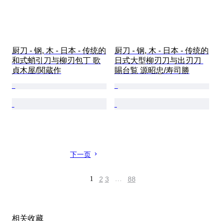
厨刀 - 钢, 木 - 日本 - 传统的
厨刀 - 钢, 木 - 日本 - 传统的
和式蛸引刀与柳刃包丁 歌
日式大型柳刃刀与出刃刀 
貞木屋/関蔵作
賜台覧 源昭忠/寿司勝
下一页
1
2
3
…
88
相关收藏