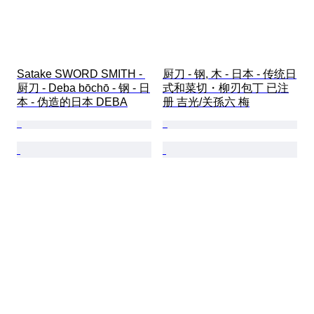
Satake SWORD SMITH - 
厨刀 - 钢, 木 - 日本 - 传统日
厨刀 - Deba bōchō - 钢 - 日
式和菜切・柳刃包丁 已注
本 - 伪造的日本 DEBA
册 吉光/关孫六 梅