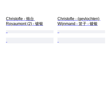
Christofle - 烛台 
Christofle - (gevlochten) 
Royaumont (2) - 镀银
Wijnmand - 篮子 - 镀银