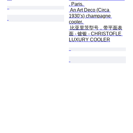
. Paris. 

 An Art Deco (Circa 
1930’s) champagne 
cooler. 

 比亚里茨型号，带平面表
面 - 镀银 - CHRISTOFLE 
LUXURY COOLER