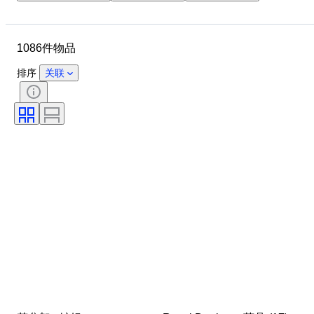
物品
原产国
材质
状态
时期
款式
1086件物品
签名
颜色
时代
Decor
艺术家
厨刀类别
排序
关联
创作者
型号