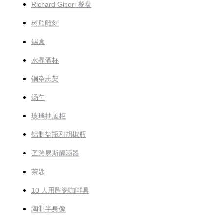
Richard Ginori 餐盘
树脂雕刻
锡盒
水晶酒杯
铜杂志架
汤勺
玻璃抽屉柜
铝制盐瓶和胡椒瓶
圣路易斯醒酒器
茶匙
10 人用陶瓷咖啡具
陶制半身像