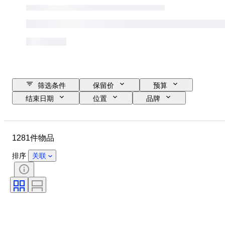
筛选条件
保留价
预算
结束日期
位置
品牌
物品
原产国
材质
状态
其他
时期
1281件物品
课题
款式
技术
签名
装订
版
排序
关联
语言
颜色
艺术家
出售者
时代
原创作品／复制品
军事组织
运动
创作者