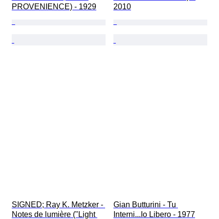
PROVENIENCE) - 1929
2010
SIGNED; Ray K. Metzker - 
Gian Butturini - Tu 
Notes de lumière ("Light 
Interni...Io Libero - 1977