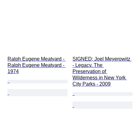
Ralph Eugene Meatyard - 
SIGNED; Joel Meyerowitz 
Ralph Eugene Meatyard - 
- Legacy. The 
1974
Preservation of 
Wilderness in New York 
City Parks - 2009