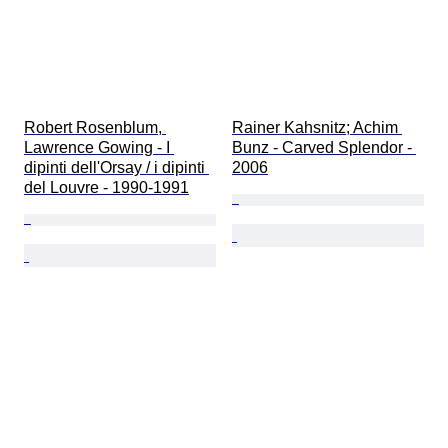
Robert Rosenblum, 
Rainer Kahsnitz; Achim 
Lawrence Gowing - I 
Bunz - Carved Splendor - 
dipinti dell'Orsay / i dipinti 
2006
del Louvre - 1990-1991