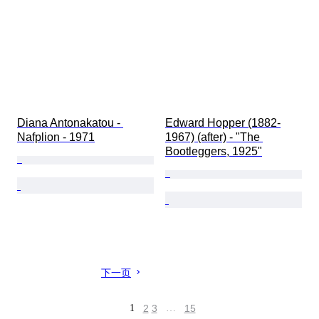
Diana Antonakatou - 
Edward Hopper (1882-
Nafplion - 1971
1967) (after) - "The 
Bootleggers, 1925"
下一页
1
2
3
…
15