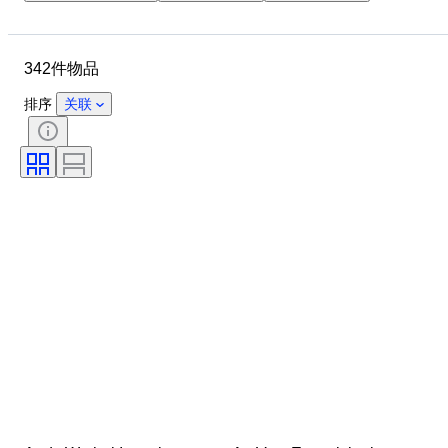
物品
原产国
材质
状态
其他
时期
342件物品
课题
款式
技术
签名
装订
版
排序
关联
语言
颜色
艺术家
出售者
时代
原创作品／复制品
运动
创作者