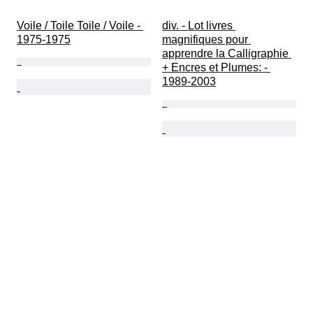
Voile / Toile Toile / Voile - 
div. - Lot livres 
1975-1975
magnifiques pour 
apprendre la Calligraphie 
+ Encres et Plumes: - 
1989-2003