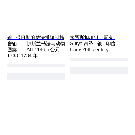
碗 - 带日期的萨法维铜制施
拉贾斯坦项链，配有 
舍箱——伊斯兰书法与动物
Surya 吊坠 - 银 - 印度 - 
图案——AH 1146（公元 
Early 20th century
1733–1734 年）