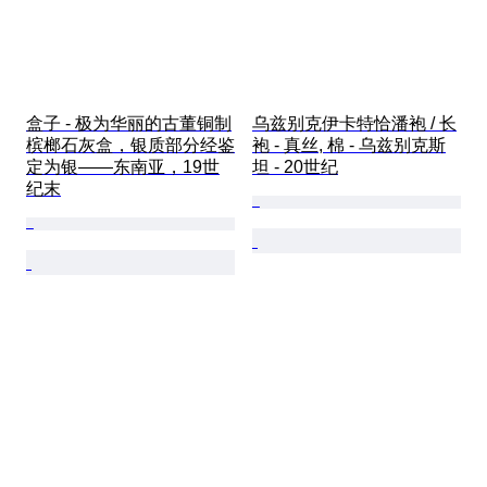
盒子 - 极为华丽的古董铜制
乌兹别克伊卡特恰潘袍 / 长
槟榔石灰盒，银质部分经鉴
袍 - 真丝, 棉 - 乌兹别克斯
定为银——东南亚，19世
坦 - 20世纪
纪末