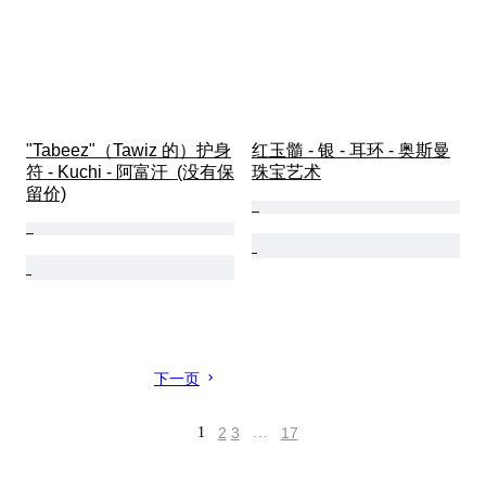
"Tabeez"（Tawiz 的）护身
红玉髓 - 银 - 耳环 - 奥斯曼
符 - Kuchi - 阿富汗  (没有保
珠宝艺术
留价)
下一页
1
2
3
…
17