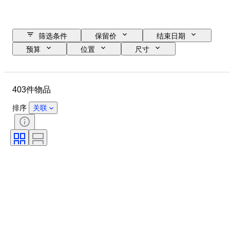
筛选条件
保留价
结束日期
预算
位置
尺寸
尺寸
物品
原产国
材质
性别
状态
403件物品
时期
宝石重量
证明
课题
款式
技术
排序
关联
签名
版
颜色
原创作品／复制品
物品尺寸
Culture
出售者
带配件
时代
原产地