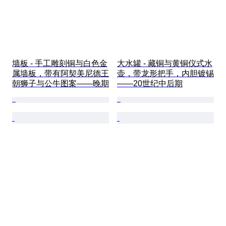
墙板 - 手工雕刻铜与白色金
大水罐 - 藏铜与黄铜仪式水
属墙板，带有阿契美尼德王
壶，带龙形把手，内胆镀锡
朝狮子与公牛图案——晚期
——20世纪中后期