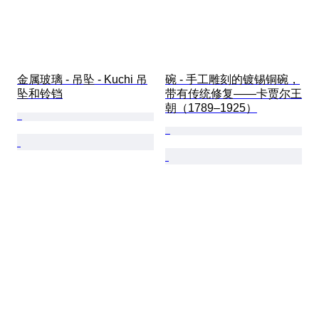
金属玻璃 - 吊坠 - Kuchi 吊
碗 - 手工雕刻的镀锡铜碗，
坠和铃铛
带有传统修复——卡贾尔王
朝（1789–1925）