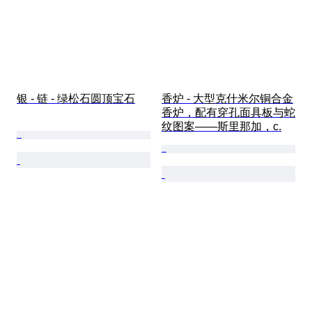
银 - 链 - 绿松石圆顶宝石
香炉 - 大型克什米尔铜合金
香炉，配有穿孔面具板与蛇
纹图案——斯里那加，c.