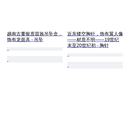
越南古董银质苗族吊坠盒，
近东镂空胸针，饰有翼人像
饰有龙面具 - 吊坠
——材质不明——19世纪
末至20世纪初 - 胸针