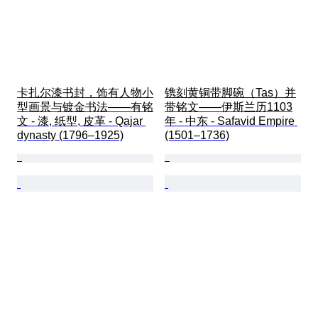
卡扎尔漆书封，饰有人物小
镌刻黄铜带脚碗（Tas）并
型画景与镀金书法——有铭
带铭文——伊斯兰历1103
文 - 漆, 纸型, 皮革 - Qajar 
年 - 中东 - Safavid Empire 
dynasty (1796–1925)
(1501–1736)