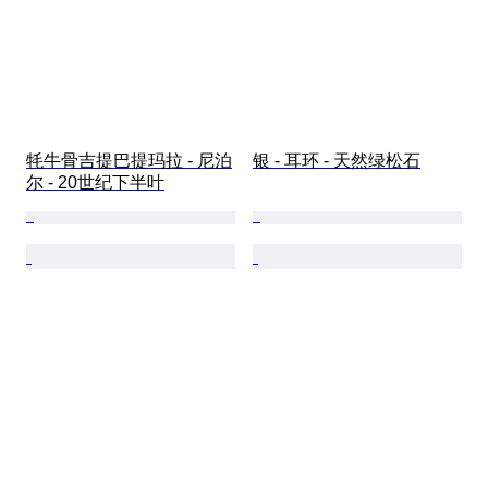
牦牛骨吉提巴提玛拉 - 尼泊
银 - 耳环 - 天然绿松石
尔 - 20世纪下半叶