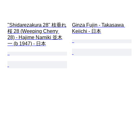
"Shidarezakura 28" 枝垂れ
Ginza Fujin - Takasawa 
桜 28 (Weeping Cherry 
Keiichi - 日本
28) - Hajime Namiki 並木
一 (b 1947) - 日本