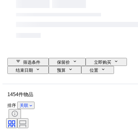
筛选条件
保留价
立即购买
结束日期
预算
位置
尺寸
尺寸
物品
原产国
材质
状态
1454件物品
其他
时期
课题
款式
技术
签名
排序
关联
版
语言
颜色
出售者
艺术家
Decor
时代
归因
原创作品／复制品
创作者