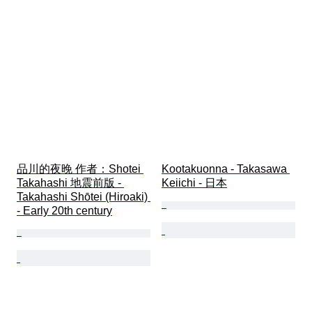
品川的夜晚 作者：Shotei 
Kootakuonna - Takasawa 
Takahashi 地震前版 - 
Keiichi - 日本
Takahashi Shōtei (Hiroaki) 
- Early 20th century