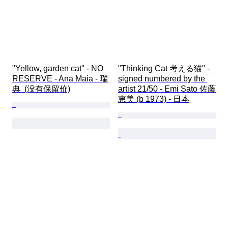
"Yellow, garden cat" - NO 
"Thinking Cat 考える猫" - 
RESERVE - Ana Maia - 瑞
signed numbered by the 
典  (没有保留价)
artist 21/50 - Emi Sato 佐藤
恵美 (b 1973) - 日本