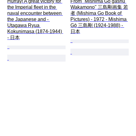
Hurray! A great victory for 
From "Mishima Gō gashū 
the Imperial fleet in the 
Wakamono" 三島剛画集 若
naval encounter between 
者 (Mishima Go Book of 
the Japanese and - 
Pictures) - 1972 - Mishima 
Utagawa Ryua 
Gō 三島剛 (1924-1988) - 
Kokunimasa (1874-1944) 
日本
- 日本