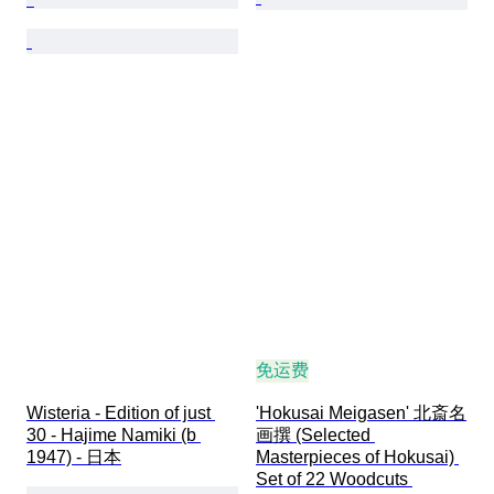
免运费
Wisteria - Edition of just 
'Hokusai Meigasen' 北斎名
30 - Hajime Namiki (b 
画撰 (Selected 
1947) - 日本
Masterpieces of Hokusai) 
Set of 22 Woodcuts 