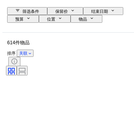
筛选条件
保留价
结束日期
预算
位置
物品
原产国
状态
证明
课题
货币
时代
614件物品
排序
关联