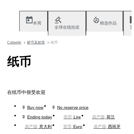
本周
精选作品
全球在线拍卖
艺
Catawiki
硬币及邮票
纸币
纸币
在纸币中很受欢迎
Buy now
No reserve price
Ending today
货币
Lire
原产国
荷兰
原产国
意大利
货币
Euro
原产国
西班牙