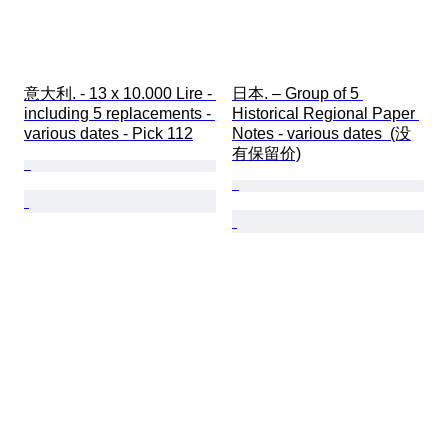
意大利. - 13 x 10.000 Lire - 
日本. – Group of 5 
including 5 replacements - 
Historical Regional Paper 
various dates - Pick 112
Notes - various dates  (没
有保留价)