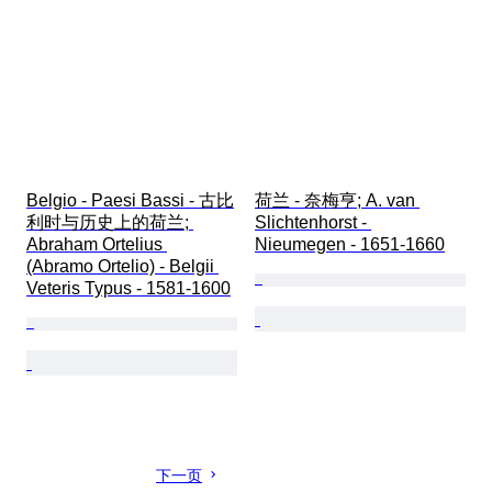
Belgio - Paesi Bassi - 古比
荷兰 - 奈梅亨; A. van 
利时与历史上的荷兰; 
Slichtenhorst - 
Abraham Ortelius 
Nieumegen - 1651-1660
(Abramo Ortelio) - Belgii 
Veteris Typus - 1581-1600
下一页