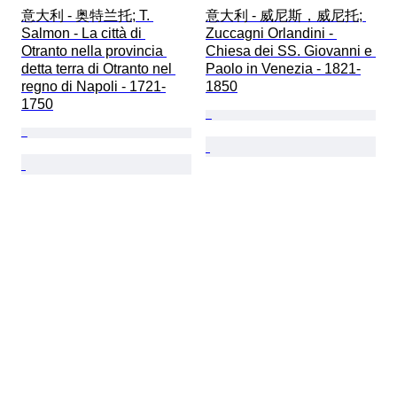
意大利 - 奥特兰托; T. 
意大利 - 威尼斯，威尼托; 
Salmon - La città di 
Zuccagni Orlandini - 
Otranto nella provincia 
Chiesa dei SS. Giovanni e 
detta terra di Otranto nel 
Paolo in Venezia - 1821-
regno di Napoli - 1721-
1850
1750