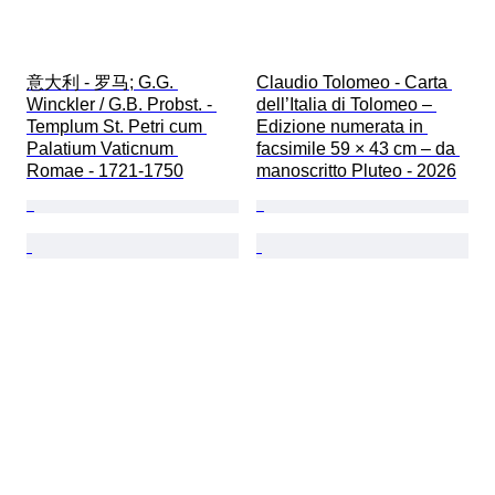
意大利 - 罗马; G.G. 
Claudio Tolomeo - Carta 
Winckler / G.B. Probst. - 
dell’Italia di Tolomeo – 
Templum St. Petri cum 
Edizione numerata in 
Palatium Vaticnum 
facsimile 59 × 43 cm – da 
Romae - 1721-1750
manoscritto Pluteo - 2026