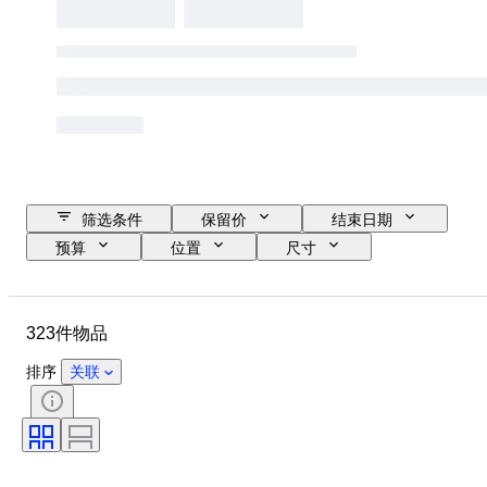
筛选条件
保留价
结束日期
预算
位置
尺寸
尺寸
物品
原产国
材质
状态
时期
323件物品
课题
技术
签名
装订
版
语言
排序
关联
颜色
原创作品／复制品
出售者
时代