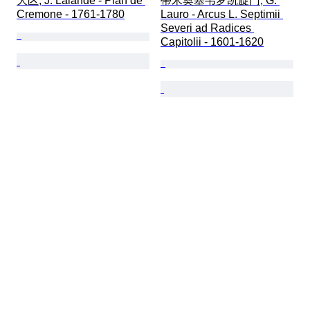
大区; J. Lalande - Plan de 
蒂米奥塞韦罗凯旋门; G. 
Cremone - 1761-1780
Lauro - Arcus L. Septimii 
Severi ad Radices 
Capitolii - 1601-1620