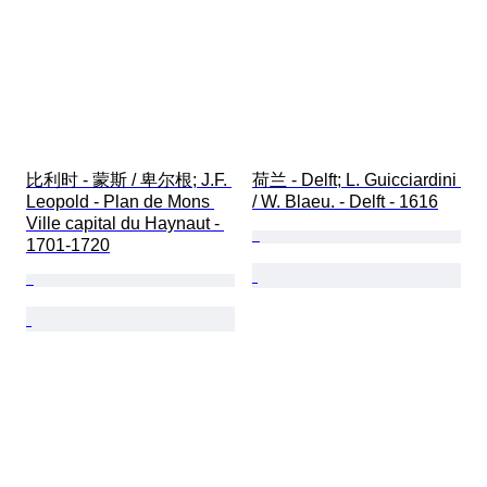
比利时 - 蒙斯 / 卑尔根; J.F. 
荷兰 - Delft; L. Guicciardini 
Leopold - Plan de Mons 
/ W. Blaeu. - Delft - 1616
Ville capital du Haynaut - 
1701-1720