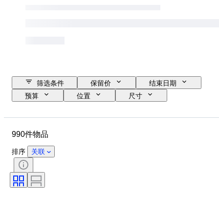
筛选条件
保留价
结束日期
预算
位置
尺寸
尺寸
品牌
物品
原产国
材质
状态
990件物品
其他
时期
款式
签名
版
颜色
排序
关联
表芯
时钟类型
出售者
报时
电力储备
已测试，运转正常
原创作品／复制品
时代
创作者
型号