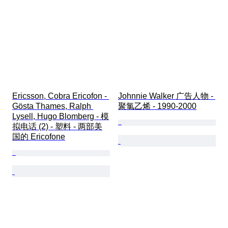
Ericsson, Cobra Ericofon - 
Johnnie Walker 广告人物 - 
Gösta Thames, Ralph 
聚氯乙烯 - 1990-2000
Lysell, Hugo Blomberg - 模
拟电话 (2) - 塑料 - 两部美
国的 Ericofone