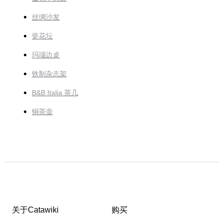
丝绸沙发
瓷花坛
玛瑙边桌
铁制杂志架
B&B Italia 茶几
铜茶壶
关于Catawiki
购买