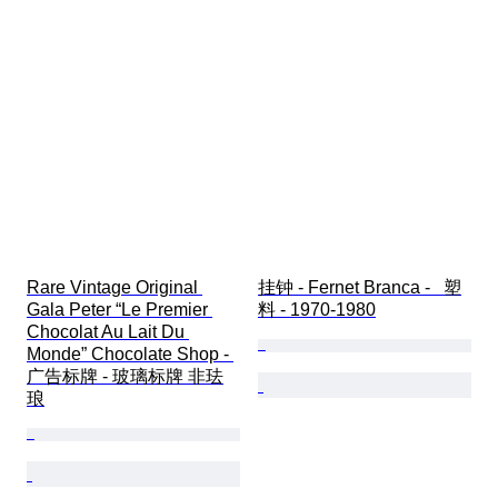
Rare Vintage Original 
挂钟 - Fernet Branca -   塑
Gala Peter “Le Premier 
料 - 1970-1980
Chocolat Au Lait Du 
Monde” Chocolate Shop - 
广告标牌 - 玻璃标牌 非珐
琅