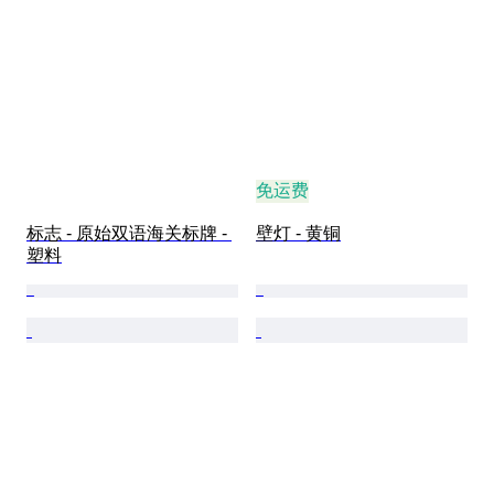
免运费
标志 - 原始双语海关标牌 - 
壁灯 - 黄铜
塑料