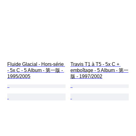
Fluide Glacial - Hors-série 
Travis T1 à T5 - 5x C + 
- 5x C - 5 Album - 第一版 - 
emboîtage - 5 Album - 第一
1995/2005
版 - 1997/2002