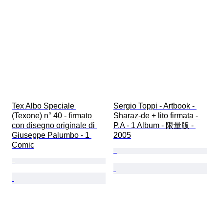
Tex Albo Speciale 
Sergio Toppi - Artbook - 
(Texone) n° 40 - firmato 
Sharaz-de + lito firmata - 
con disegno originale di 
P.A - 1 Album - 限量版 - 
Giuseppe Palumbo - 1 
2005
Comic