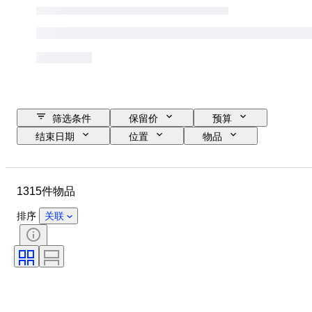
筛选条件
保留价
预算
结束日期
位置
物品
原产国
材质
状态
其他
时期
课题
1315件物品
款式
技术
签名
装订
版
语言
排序
关联
颜色
比例
系列
时代
评级公司
出售者
漫画类型
评级