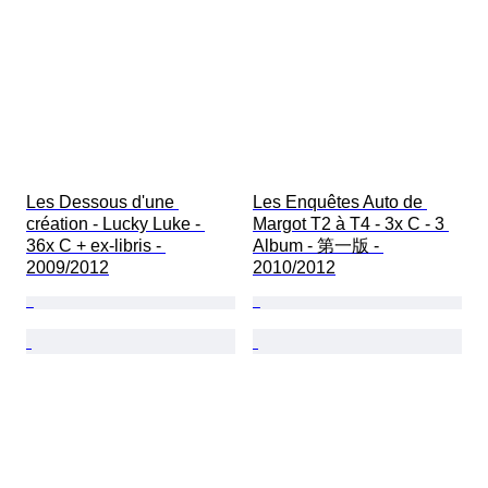
Les Dessous d'une 
Les Enquêtes Auto de 
création - Lucky Luke - 
Margot T2 à T4 - 3x C - 3 
36x C + ex-libris - 
Album - 第一版 - 
2009/2012
2010/2012