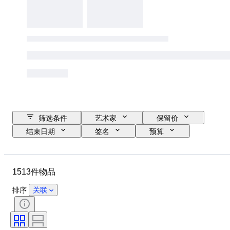
筛选条件
艺术家
保留价
结束日期
签名
预算
尺寸
物品
时期
位置
技术
课题
1513件物品
状态
款式
颜色
排序
关联