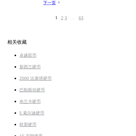
下一页
1
2
3
…
63
相关收藏
卓越双币
新西兰硬币
2000 比塞塔硬币
巴勒斯坦硬币
布兰卡硬币
5 索尔迪硬币
联盟硬币