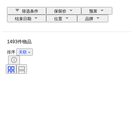
筛选条件
保留价
预算
结束日期
位置
品牌
物品
原产国
材质
状态
其他
证明
1493件物品
细度
课题
货币
时代
硬币类型
统治者/时代
排序
关联
金银块重量