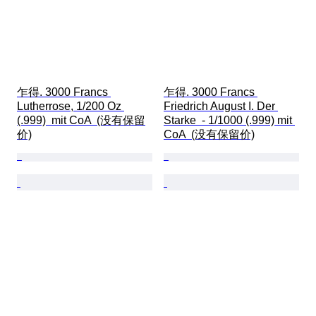
乍得. 3000 Francs 
乍得. 3000 Francs 
Lutherrose, 1/200 Oz 
Friedrich August I. Der 
(.999)  mit CoA  (没有保留
Starke  - 1/1000 (.999) mit 
价)
CoA  (没有保留价)