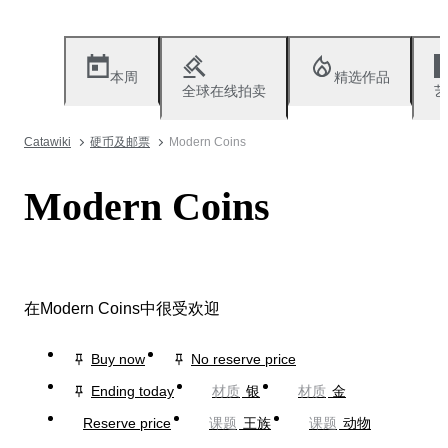
本周
精选作品
全球在线拍卖
艺
Catawiki
硬币及邮票
Modern Coins
Modern Coins
在Modern Coins中很受欢迎
Buy now
No reserve price
Ending today
材质
银
材质
金
Reserve price
课题
王族
课题
动物