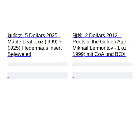
加拿大. 5 Dollars 2025, 
纽埃. 2 Dollars 2012 - 
Maple Leaf  1 oz (.999) + 
Poets of the Golden Age - 
(.925) Fledermaus Insert 
Mikhail Lermontov - 1 oz 
Bejeweled
(.999) mit CoA und BOX