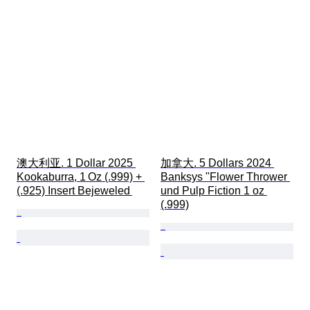
澳大利亚. 1 Dollar 2025 
加拿大. 5 Dollars 2024 
Kookaburra, 1 Oz (.999) + 
Banksys "Flower Thrower 
(.925) Insert Bejeweled 
und Pulp Fiction 1 oz 
(.999)