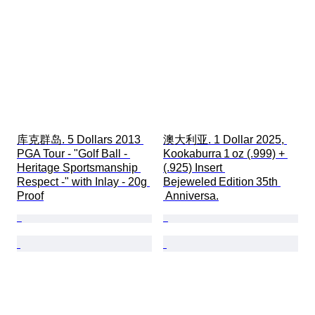
库克群岛. 5 Dollars 2013 
澳大利亚. 1 Dollar 2025, 
PGA Tour - "Golf Ball - 
Kookaburra 1 oz (.999) + 
Heritage Sportsmanship 
(.925) Insert 
Respect -" with Inlay - 20g 
Bejeweled Edition 35th 
Proof
 Anniversa.