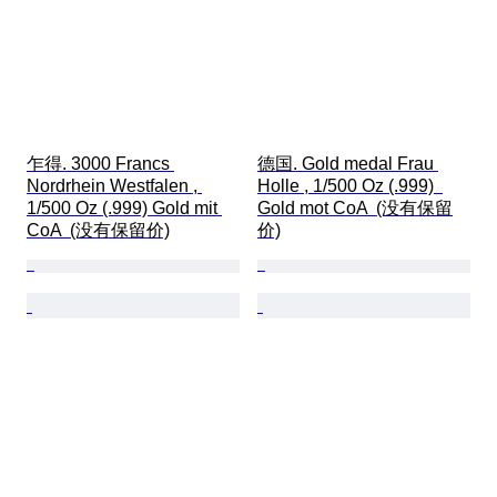
乍得. 3000 Francs 
德国. Gold medal Frau 
Nordrhein Westfalen , 
Holle , 1/500 Oz (.999)  
1/500 Oz (.999) Gold mit 
Gold mot CoA  (没有保留
CoA  (没有保留价)
价)