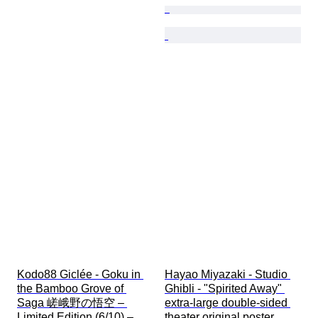
Kodo88 Giclée - Goku in 
Hayao Miyazaki - Studio 
the Bamboo Grove of 
Ghibli - "Spirited Away" 
Saga 嵯峨野の悟空 – 
extra-large double-sided 
Limited Edition (6/10) – 
theater original poster