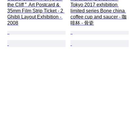
the Cliff ”  Art Postcard & 
Tokyo 2017 exhibition 
35mm Film Strip Ticket - 2 
limited series Bone china 
Ghibli Layout Exhibition - 
coffee cup and saucer - 咖
2008
啡杯 - 骨瓷