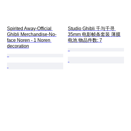
Spirited Away-Official 
Studio Ghibli 千与千寻 
Ghibli Merchandise-No-
35mm 电影帧条套装 薄膜
face Noren - 1 Noren 
电池 物品件数: 7
decoration