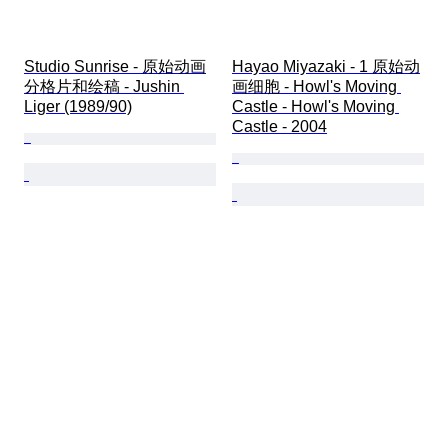
Studio Sunrise - 原始动画
Hayao Miyazaki - 1 原始动
分格片和绘稿 - Jushin 
画细胞 - Howl's Moving 
Liger (1989/90)
Castle - Howl's Moving 
Castle - 2004