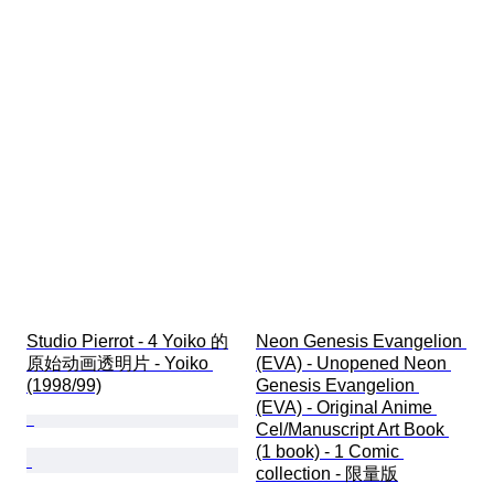
Studio Pierrot - 4 Yoiko 的
Neon Genesis Evangelion 
原始动画透明片 - Yoiko 
(EVA) - Unopened Neon 
(1998/99)
Genesis Evangelion 
(EVA) - Original Anime 
Cel/Manuscript Art Book 
(1 book) - 1 Comic 
collection - 限量版