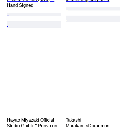
Hand Signed
Hayao Miyazaki Official 
Takashi 
Studio Ghibli  " Ponyo on 
Murakami×Doraemon 