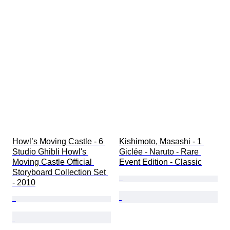
已测试，运转正常
Decor
出售者
Howl’s Moving Castle - 6 
Kishimoto, Masashi - 1 
Studio Ghibli Howl's 
Giclée - Naruto - Rare 
Moving Castle Official 
Event Edition - Classic
Storyboard Collection Set 
- 2010