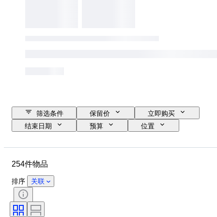
筛选条件
保留价
立即购买
结束日期
预算
位置
尺寸
尺寸
品牌
物品
原产国
材质
254件物品
状态
其他
时期
课题
款式
技术
排序
关联
签名
版
语言
颜色
系列
漫画类型
时代
艺术家