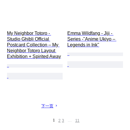
My Neighbor Totoro - 
Emma Wildfang - Jiji - 
Studio Ghibli Official 
Series -"Anime Ukiyo – 
Postcard Collection – My 
Legends in Ink"
Neighbor Totoro Layout 
Exhibition + Spirited Away
下一页
1
2
3
…
11