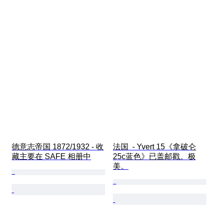
德意志帝国 1872/1932 - 收
法国  - Yvert 15《拿破仑
藏主要在 SAFE 相册中
25c蓝色》已盖邮戳。极
美。