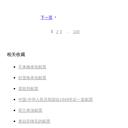
下一页
1
2
3
…
100
相关收藏
不来梅单张邮票
好望角单张邮票
英联邦邮票
中国-中华人民共和国自1949年起一套邮票
荷兰单张邮票
来自菲律宾的邮票