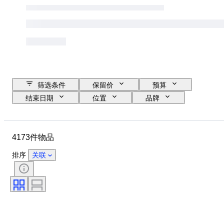
筛选条件
保留价
预算
结束日期
位置
品牌
物品
原产国
材质
性别
状态
时期
4173件物品
证明
课题
款式
技术
签名
装订
排序
关联
版
语言
颜色
出售者
艺术家
归因
时代