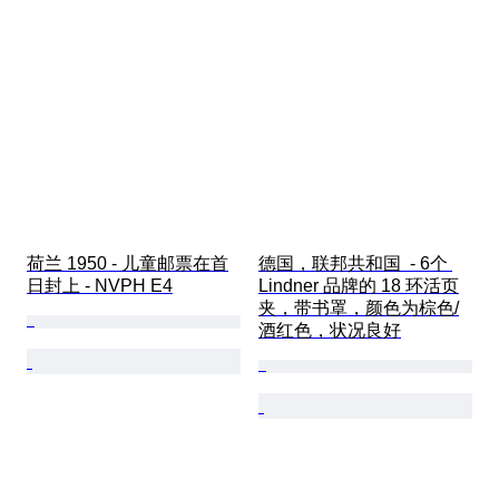
荷兰 1950 - 儿童邮票在首
德国，联邦共和国  - 6个 
日封上 - NVPH E4
Lindner 品牌的 18 环活页
夹，带书罩，颜色为棕色/
酒红色，状况良好