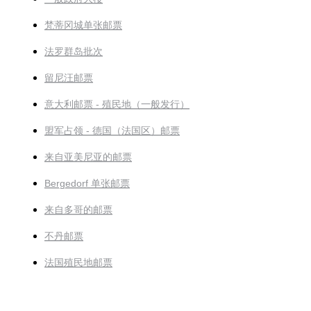
梵蒂冈城单张邮票
法罗群岛批次
留尼汪邮票
意大利邮票 - 殖民地（一般发行）
盟军占领 - 德国（法国区）邮票
来自亚美尼亚的邮票
Bergedorf 单张邮票
来自多哥的邮票
不丹邮票
法国殖民地邮票