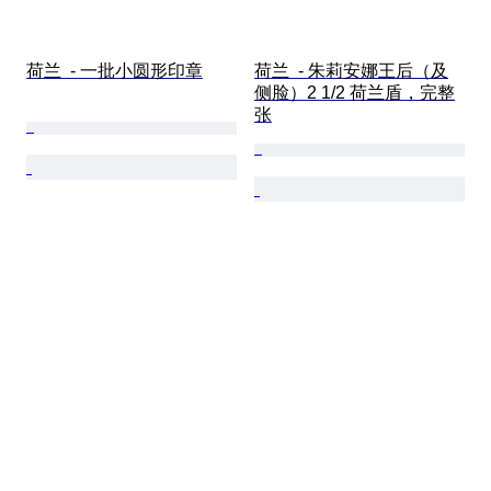
荷兰  - 一批小圆形印章
荷兰  - 朱莉安娜王后（及
侧脸）2 1/2 荷兰盾，完整
张