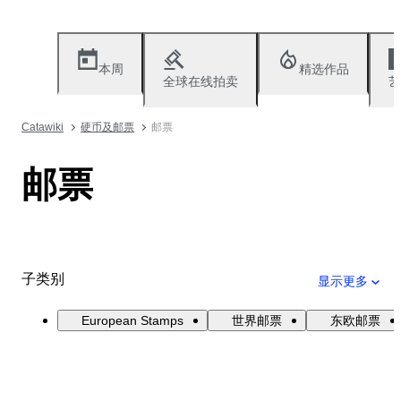
本周
精选作品
全球在线拍卖
艺
Catawiki
硬币及邮票
邮票
邮票
子类别
显示更多
European Stamps
世界邮票
东欧邮票