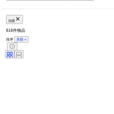
品牌
物品
原产国
状态
课题
时代
法国
816件物品
排序
关联