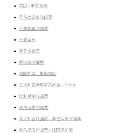
美国 - 邦联邮票
圣马力诺单张邮票
不来梅单张邮票
丹麦系列
普鲁士邮票
香港单张邮票
德国邮票 - 当地邮区
意大利爱琴海群岛邮票 - Nisiro
比利时单张邮票
来自日本的邮票
意大利古代国家 - 摩德纳单张邮票
索马里海岸邮票 - 法国保护国