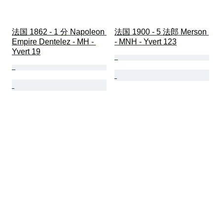
法国 1862 - 1 分 Napoleon 
法国 1900 - 5 法郎 Merson 
Empire Dentelez - MH - 
- MNH - Yvert 123
Yvert 19