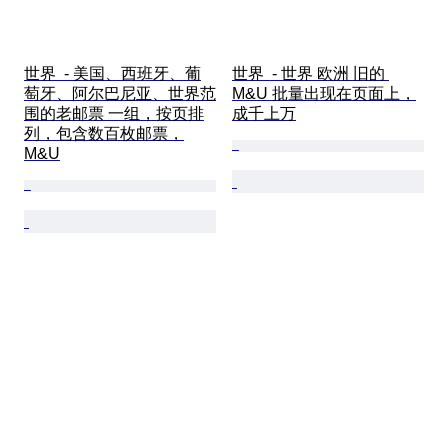
世界  - 美国、西班牙、葡
世界  - 世界 欧洲 旧的 
萄牙、阿尔巴尼亚、世界范
M&U 批量出现在页面上，
围的老邮票 一组，按页排
成千上万
列，包含数百枚邮票，
M&U