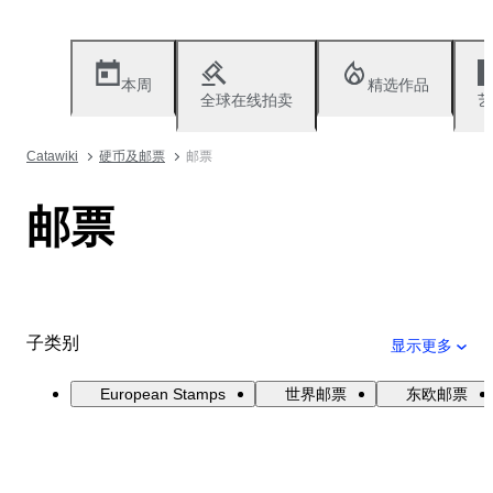
本周
精选作品
全球在线拍卖
艺
Catawiki
硬币及邮票
邮票
邮票
子类别
显示更多
European Stamps
世界邮票
东欧邮票