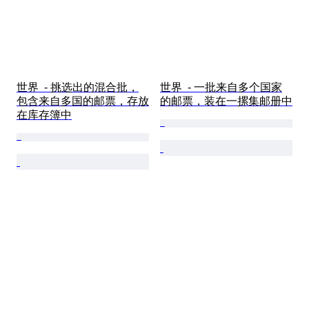
世界  - 挑选出的混合批，
世界  - 一批来自多个国家
包含来自多国的邮票，存放
的邮票，装在一摞集邮册中
在库存簿中