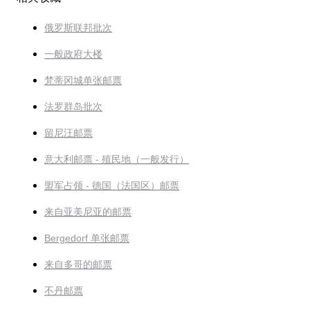
俄罗斯联邦批次
一般政府大楼
梵蒂冈城单张邮票
法罗群岛批次
留尼汪邮票
意大利邮票 - 殖民地（一般发行）
盟军占领 - 德国（法国区）邮票
来自亚美尼亚的邮票
Bergedorf 单张邮票
来自多哥的邮票
不丹邮票