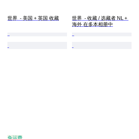
世界  - 美国 + 英国 收藏
世界  - 收藏 / 选藏者 NL + 
海外 在多本相册中
免运费