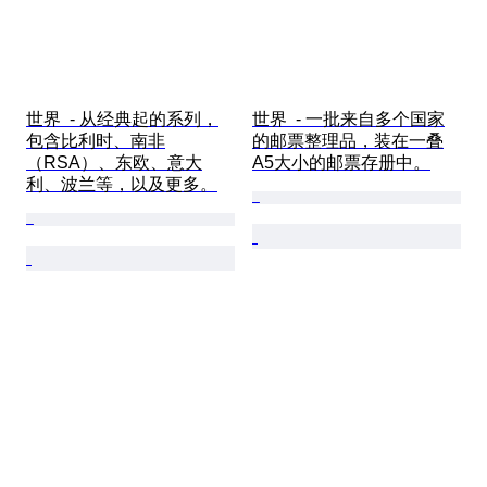
世界  - 从经典起的系列，
世界  - 一批来自多个国家
包含比利时、南非
的邮票整理品，装在一叠
（RSA）、东欧、意大
A5大小的邮票存册中。
利、波兰等，以及更多。