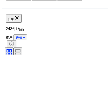
原产国
状态
课题
时代
世界
243件物品
排序
关联