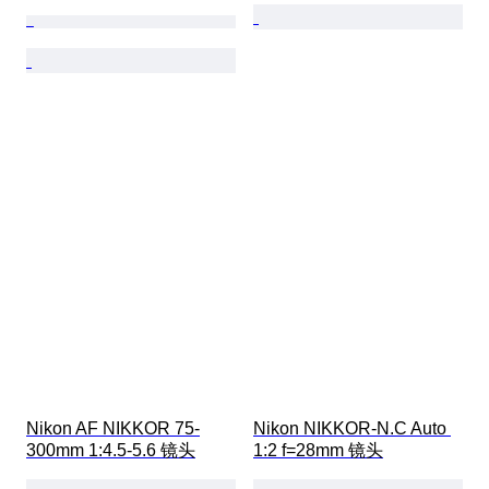
Nikon AF NIKKOR 75-
Nikon NIKKOR-N.C Auto 
300mm 1:4.5-5.6 镜头
1:2 f=28mm 镜头