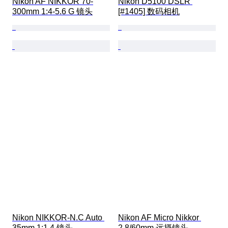
Nikon AF NIKKOR 70-
Nikon D5100 DSLR 
300mm 1:4-5.6 G 镜头
[#1405] 数码相机
Nikon NIKKOR-N.C Auto 
Nikon AF Micro Nikkor 
35mm 1:1.4 镜头
2.8/60mm 远摄镜头