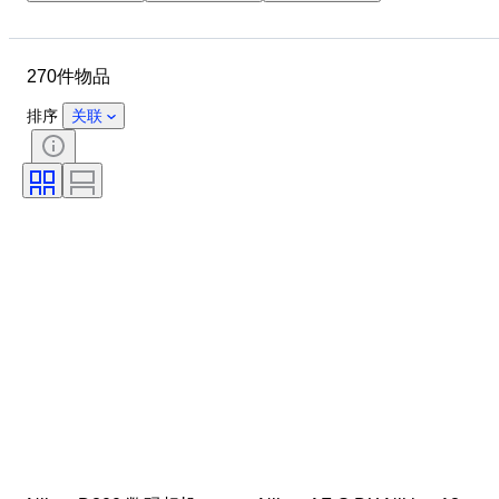
物品
状态
时期
镜头卡口
已测试，运转正常
270件物品
时代
胶片类型
排序
关联