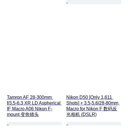
Tamron AF 28-300mm 
Nikon D50 [Only 1,611 
f/3.5-6.3 XR LD Aspherical 
Shots] + 3.5-5.6/28-80mm 
IF Macro A06 Nikon F-
Macro for Nikon F 数码反
mount 变焦镜头
光相机 (DSLR)