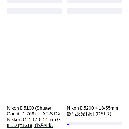
Nikon D5100 (Shutter 
Nikon D5200 + 18-55mm 
Count : 1,768) ＋ AF-S DX 
数码反光相机 (DSLR)
Nikkor 3.5-5.6/18-55mm G 
II ED [#1618] 数码相机