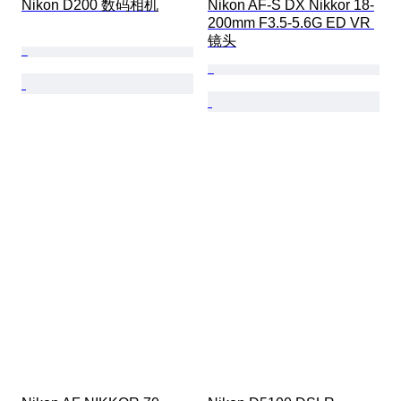
Nikon D200 数码相机
Nikon AF-S DX Nikkor 18-
200mm F3.5-5.6G ED VR 
镜头