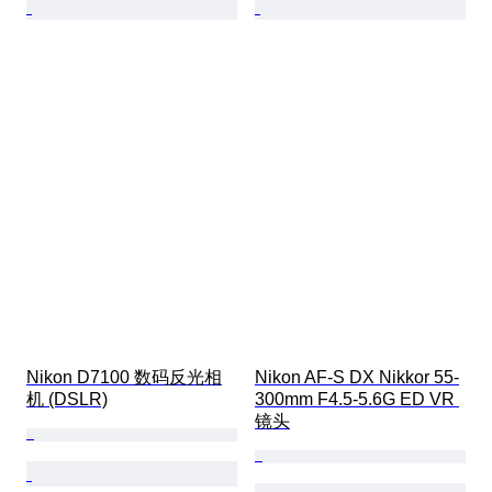
Nikon D7100 数码反光相
Nikon AF-S DX Nikkor 55-
机 (DSLR)
300mm F4.5-5.6G ED VR 
镜头