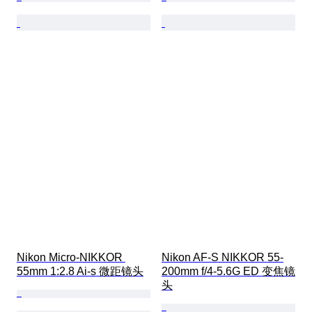
Nikon Micro-NIKKOR 
Nikon AF-S NIKKOR 55-
55mm 1:2.8 Ai-s 微距镜头
200mm f/4-5.6G ED 变焦镜
头