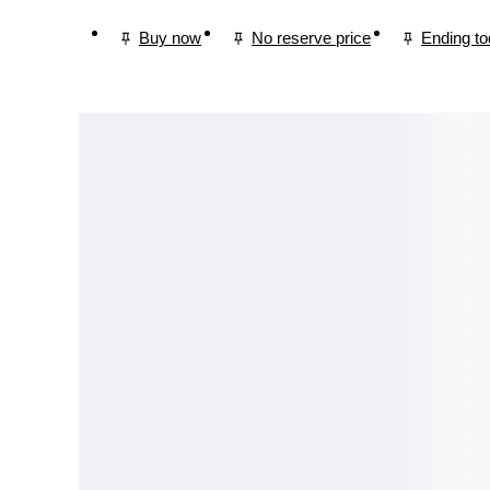
Buy now
No reserve price
Ending t