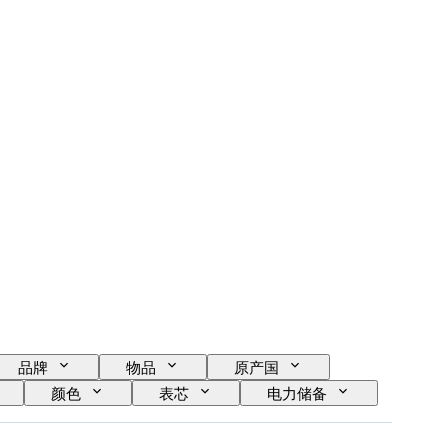
品牌
物品
原产国
颜色
表芯
电力储备
原产地