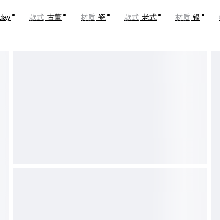
oday
款式
古董
材质
瓷
款式
老式
材质
银