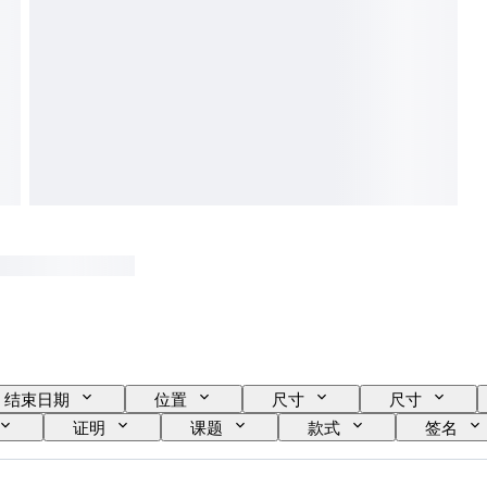
结束日期
位置
尺寸
尺寸
证明
课题
款式
签名
表壳直径
原创作品／复制品
创作者