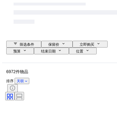
筛选条件
保留价
立即购买
预算
结束日期
位置
品牌
物品
原产国
材质
性别
状态
6972件物品
宝石重量
证明
细度
款式
切割
净度
排序
关联
颜色等级
确切的颜色
物品尺寸
宝石透明度
处理
珍珠光泽
钻石类型
花式色彩强度
花式色彩泛音
时代