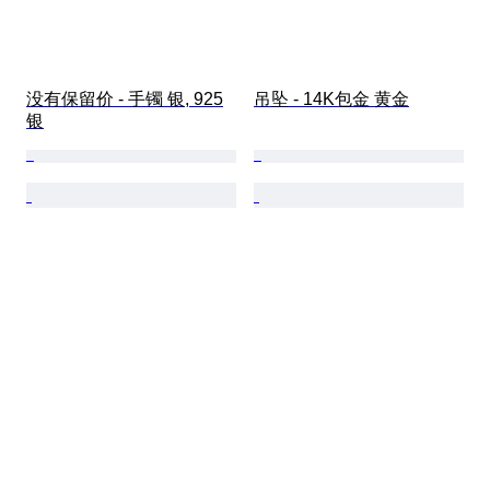
没有保留价 - 手镯 银, 925
吊坠 - 14K包金 黄金
银