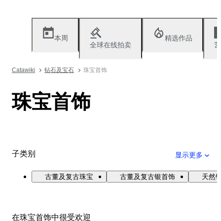
本周
精选作品
全球在线拍卖
艺
Catawiki
钻石及宝石
珠宝首饰
珠宝首饰
子类别
显示更多
古董及复古珠宝
古董及复古银首饰
天然
在珠宝首饰中很受欢迎