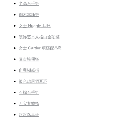
尖晶石手链
御木本项链
女士 Huggie 耳环
装饰艺术风格白金项链
女士 Cartier 项链配吊坠
复古银项链
血珊瑚戒指
银色鸡尾酒耳环
石榴石手链
万宝龙戒指
渡渡鸟耳环