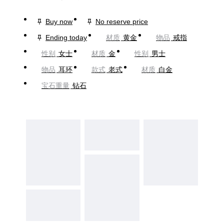
Buy now
No reserve price
Ending today
材质
黄金
物品
戒指
性别
女士
材质
金
性别
男士
物品
耳环
款式
老式
材质
白金
宝石重量
钻石