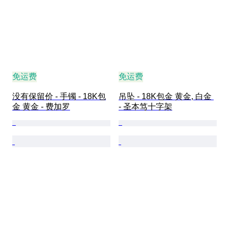
免运费
免运费
没有保留价 - 手镯 - 18K包
吊坠 - 18K包金 黄金, 白金 
金 黄金 - 费加罗
- 圣本笃十字架