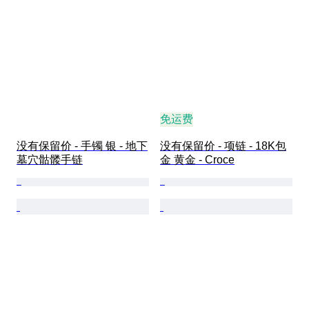
免运费
没有保留价 - 手镯 银 - 地下
没有保留价 - 项链 - 18K包
墓穴骷髅手链
金 黄金 - Croce