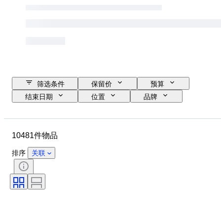
筛选条件
保留价
预算
结束日期
位置
品牌
表壳直径
表带长度
物品
原产国
材质
性别
10481件物品
状态
时期
证明
课题
版
语言
排序
关联
颜色
表芯
表带材质
时代
电力储备
报时
原创作品／复制品
汽车用品类型
型号