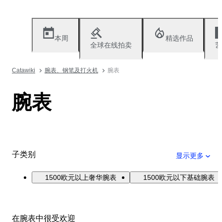
本周
精选作品
全球在线拍卖
艺
Catawiki
腕表、钢笔及打火机
腕表
腕表
子类别
显示更多
1500欧元以上奢华腕表
1500欧元以下基础腕表
在腕表中很受欢迎