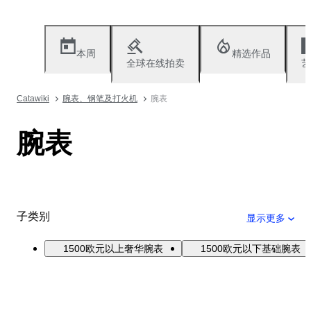
本周
精选作品
全球在线拍卖
艺
Catawiki
腕表、钢笔及打火机
腕表
腕表
子类别
显示更多
1500欧元以上奢华腕表
1500欧元以下基础腕表