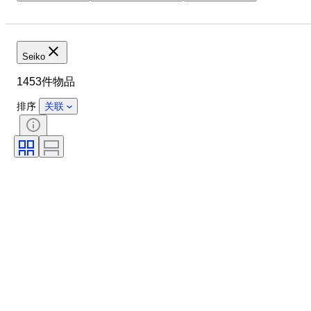
品牌
表壳直径
表带长度
物品
材质
性别
状态
时期
颜色
Seiko
表芯
表带材质
时代
1453件物品
型号
排序
关联