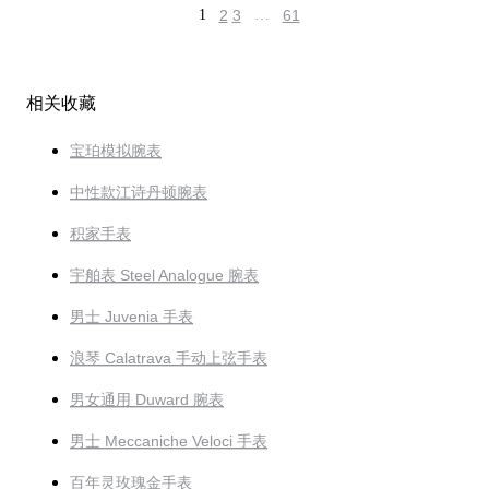
1
2
3
…
61
相关收藏
宝珀模拟腕表
中性款江诗丹顿腕表
积家手表
宇舶表 Steel Analogue 腕表
男士 Juvenia 手表
浪琴 Calatrava 手动上弦手表
男女通用 Duward 腕表
男士 Meccaniche Veloci 手表
百年灵玫瑰金手表