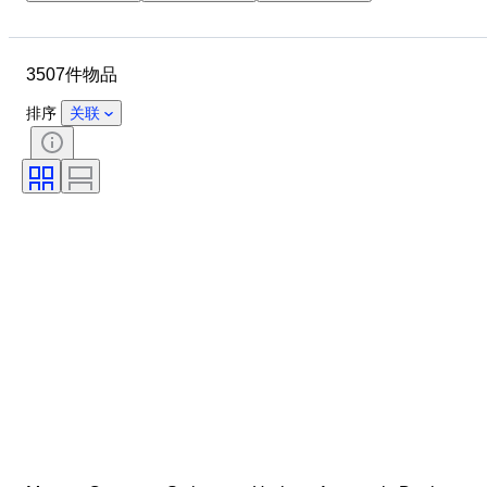
表壳直径
表带长度
物品
材质
性别
状态
3507件物品
时期
颜色
表芯
表带材质
型号
排序
关联