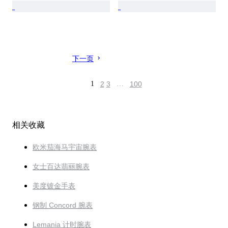
下一页
1
2
3
…
100
相关收藏
欧米茄海马宇宙腕表
女士百达翡丽腕表
美度镀金手表
钢制 Concord 腕表
Lemania 计时腕表