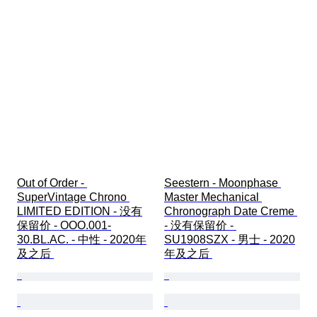
Out of Order - 
Seestern - Moonphase 
SuperVintage Chrono 
Master Mechanical 
LIMITED EDITION - 没有
Chronograph Date Creme 
保留价 - OOO.001-
- 没有保留价 - 
30.BL.AC. - 中性 - 2020年
SU1908SZX - 男士 - 2020
及之后 
年及之后 