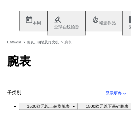
本周
精选作品
全球在线拍卖
艺
Catawiki
腕表、钢笔及打火机
腕表
腕表
子类别
显示更多
1500欧元以上奢华腕表
1500欧元以下基础腕表