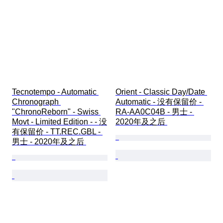
Tecnotempo - Automatic 
Orient - Classic Day/Date 
Chronograph 
Automatic - 没有保留价 - 
"ChronoReborn" - Swiss 
RA-AA0C04B - 男士 - 
Movt - Limited Edition - - 没
2020年及之后 
有保留价 - TT.REC.GBL - 
男士 - 2020年及之后 