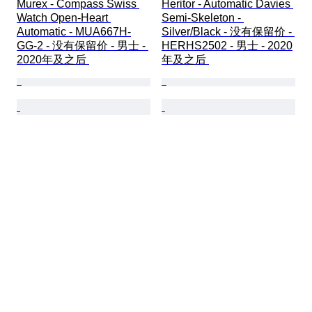
Murex - Compass Swiss 
Heritor - Automatic Davies 
Watch Open-Heart 
Semi-Skeleton - 
Automatic - MUA667H-
Silver/Black - 没有保留价 - 
GG-2 - 没有保留价 - 男士 - 
HERHS2502 - 男士 - 2020
2020年及之后 
年及之后 