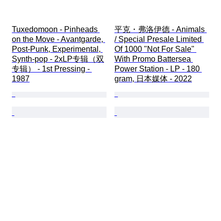
Tuxedomoon - Pinheads 
平克・弗洛伊德 - Animals 
on the Move - Avantgarde, 
/ Special Presale Limited 
Post-Punk, Experimental, 
Of 1000 "Not For Sale" 
Synth-pop - 2xLP专辑（双
With Promo Battersea 
专辑） - 1st Pressing - 
Power Station - LP - 180 
1987
gram, 日本媒体 - 2022