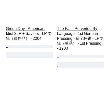
Green Day - American 
The Fall - Perverted By 
Idiot 2LP + Saviors - LP 专
Language - 1st German 
辑（多件品） - 2004
Pressing - 多个标题 - LP专
辑（单品） - 1st Pressing 
- 1983