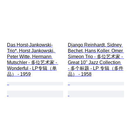
Das Horst-Jankowski-
Django Reinhardt, Sidney 
Trio*, Horst Jankowski, 
Bechet, Hans Koller, Omer 
Peter Witte, Hermann 
Simeon Trio - 多位艺术家 - 
Mutschler - 多位艺术家 - 
Great 10" Jazz Collection 
Wonderful - LP专辑（单
- 多个标题 - LP 专辑（多件
品） - 1959
品） - 1958