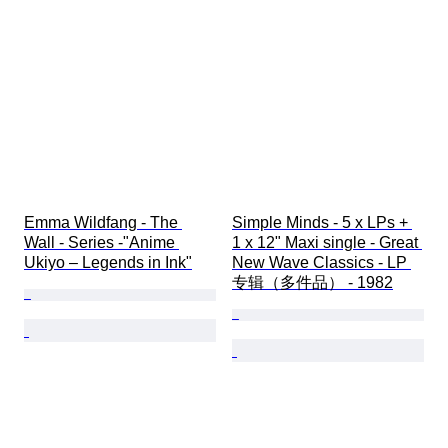
Emma Wildfang - The 
Simple Minds - 5 x LPs + 
Wall - Series -"Anime 
1 x 12" Maxi single - Great 
Ukiyo – Legends in Ink"
New Wave Classics - LP 
专辑（多件品） - 1982