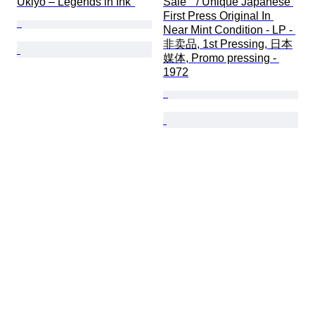
Ukiyo – Legends in Ink"
Sale"  / Unique Japanese 
First Press Original In 
Near Mint Condition - LP - 
非卖品, 1st Pressing, 日本
媒体, Promo pressing - 
1972