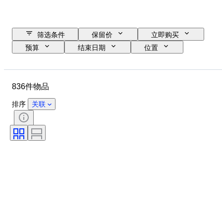
筛选条件
保留价
立即购买
预算
结束日期
位置
物品
原产国
材质
状态
其他
时期
836件物品
课题
款式
技术
签名
分类
版
排序
关联
颜色
出售者
音乐纪念品类型
已测试，运转正常
Pressing
时代
艺术家
Record Label
创作者