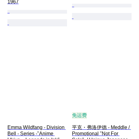
1967
免运费
Emma Wildfang - Division 
平克・弗洛伊德 - Meddle / 
Bell - Series -"Anime 
Promotional "Not For 