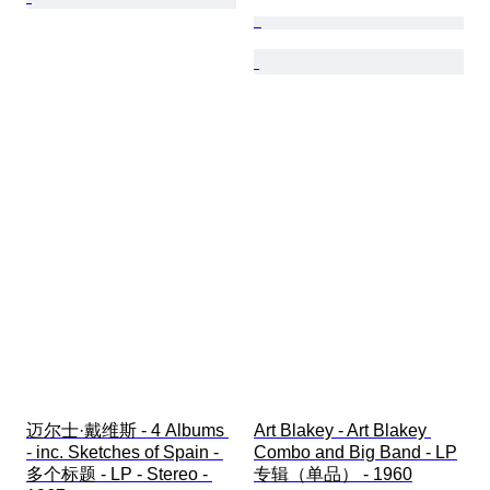
迈尔士·戴维斯 - 4 Albums 
Art Blakey - Art Blakey 
- inc. Sketches of Spain - 
Combo and Big Band - LP
多个标题 - LP - Stereo - 
专辑（单品） - 1960