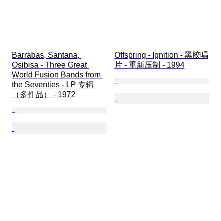
Barrabas, Santana, 
Offspring - Ignition - 黑胶唱
Osibisa - Three Great 
片 - 重新压制 - 1994
World Fusion Bands from 
the Seventies - LP 专辑
（多件品） - 1972