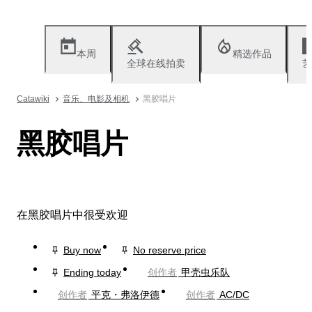
本周
精选作品
全球在线拍卖
艺
Catawiki
音乐、电影及相机
黑胶唱片
黑胶唱片
在黑胶唱片中很受欢迎
Buy now
No reserve price
Ending today
创作者
甲壳虫乐队
创作者
平克・弗洛伊德
创作者
AC/DC