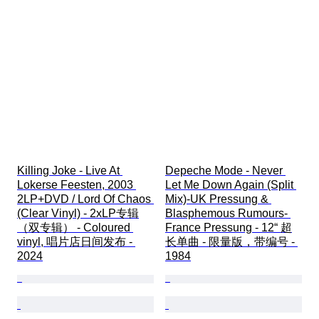
Killing Joke - Live At 
Depeche Mode - Never 
Lokerse Feesten, 2003 
Let Me Down Again (Split 
2LP+DVD / Lord Of Chaos 
Mix)-UK Pressung & 
(Clear Vinyl) - 2xLP专辑
Blasphemous Rumours- 
（双专辑） - Coloured 
France Pressung - 12“ 超
vinyl, 唱片店日间发布 - 
长单曲 - 限量版，带编号 - 
2024
1984