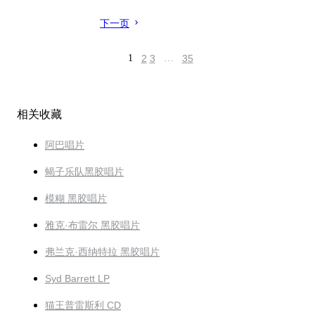
下一页
1
2
3
…
35
相关收藏
阿巴唱片
蝎子乐队黑胶唱片
模糊 黑胶唱片
雅克·布雷尔 黑胶唱片
弗兰克·西纳特拉 黑胶唱片
Syd Barrett LP
猫王普雷斯利 CD