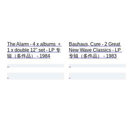
The Alarm - 4 x albums  + 
Bauhaus, Cure - 2 Great 
1 x double 12" set - LP 专
New Wave Classics - LP 
辑（多件品） - 1984
专辑（多件品） - 1983