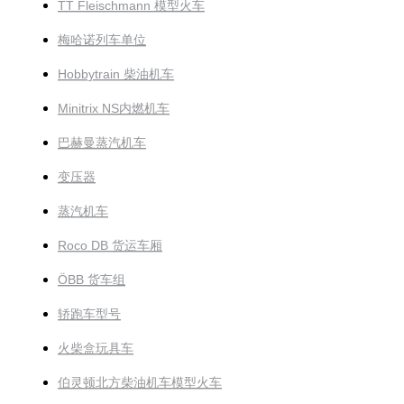
TT Fleischmann 模型火车
梅哈诺列车单位
Hobbytrain 柴油机车
Minitrix NS内燃机车
巴赫曼蒸汽机车
变压器
蒸汽机车
Roco DB 货运车厢
ÖBB 货车组
轿跑车型号
火柴盒玩具车
伯灵顿北方柴油机车模型火车