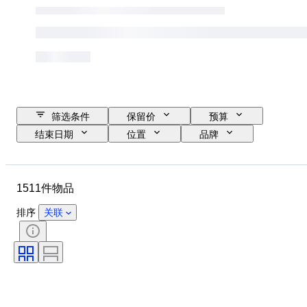
筛选条件
保留价
预算
结束日期
位置
品牌
物品
原产国
材质
状态
其他
时期
1511件物品
课题
款式
颜色
比例
监控
电源
排序
关联
铁路公司
时代
原创作品／复制品