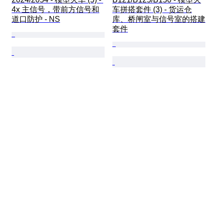
4x 主信号，带前方信号和
车拼搭套件 (3) - 货运仓
道口防护 - NS
库、桥闸室与信号室的搭建
套件