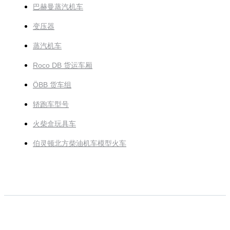
巴赫曼蒸汽机车
变压器
蒸汽机车
Roco DB 货运车厢
ÖBB 货车组
轿跑车型号
火柴盒玩具车
伯灵顿北方柴油机车模型火车