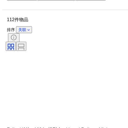
品牌
物品
原产国
材质
状态
其他
112件物品
时期
颜色
比例
监控
电源
时代
排序
关联