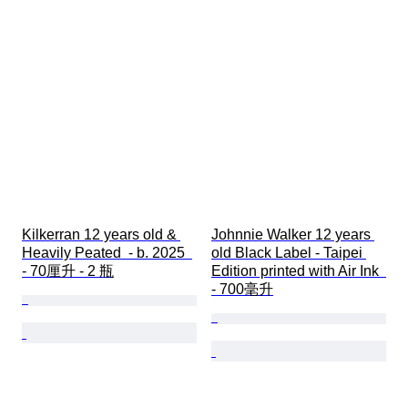
Kilkerran 12 years old & 
Johnnie Walker 12 years 
Heavily Peated  - b. 2025  
old Black Label - Taipei 
- 70厘升 - 2 瓶
Edition printed with Air Ink  
- 700毫升