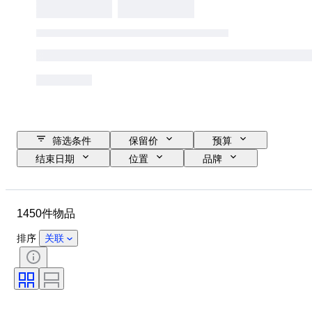
筛选条件
保留价
预算
结束日期
位置
品牌
物品
原产国
瓶装大小
材质
状态
时期
1450件物品
课题
款式
颜色
Alcohol Percent List
时代
排序
关联
装瓶