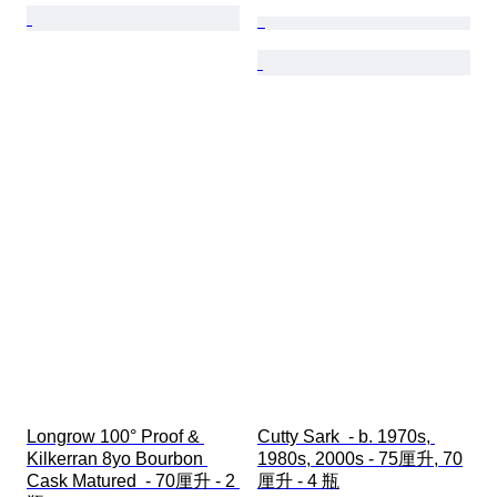
Longrow 100° Proof & 
Cutty Sark  - b. 1970s, 
Kilkerran 8yo Bourbon 
1980s, 2000s - 75厘升, 70
Cask Matured  - 70厘升 - 2 
厘升 - 4 瓶