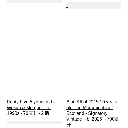
Peaty Five 5 years old - 
Blair Athol 2015 10 years 
Wilson & Morgan  - b. 
old The Monuments of 
1990s - 70厘升 - 2 瓶
Scotland - Signatory 
Vintage  - b. 2026  - 700毫
升