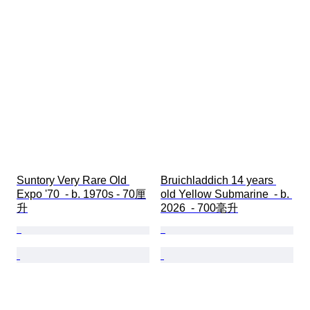
Suntory Very Rare Old 
Bruichladdich 14 years 
Expo '70  - b. 1970s - 70厘
old Yellow Submarine  - b. 
升
2026  - 700毫升