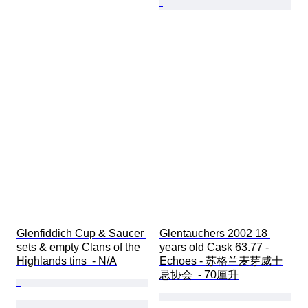
Glenfiddich Cup & Saucer 
Glentauchers 2002 18 
sets & empty Clans of the 
years old Cask 63.77 - 
Highlands tins  - N/A
Echoes - 苏格兰麦芽威士
忌协会  - 70厘升