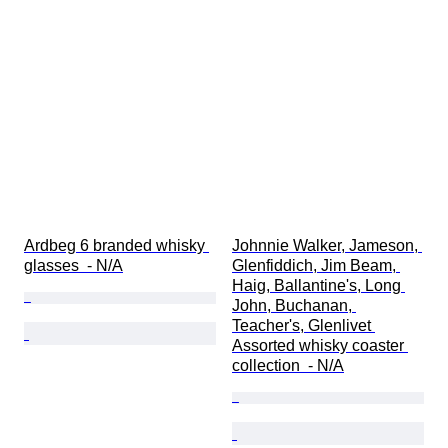
Ardbeg 6 branded whisky 
Johnnie Walker, Jameson, 
glasses  - N/A
Glenfiddich, Jim Beam, 
Haig, Ballantine's, Long 
John, Buchanan, 
Teacher's, Glenlivet 
Assorted whisky coaster 
collection  - N/A