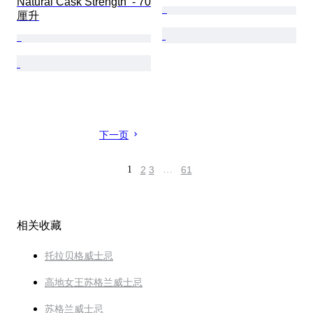
Natural Cask Strength  - 70
厘升
下一页
1
2
3
…
61
相关收藏
托拉贝格威士忌
高地女王苏格兰威士忌
苏格兰威士忌