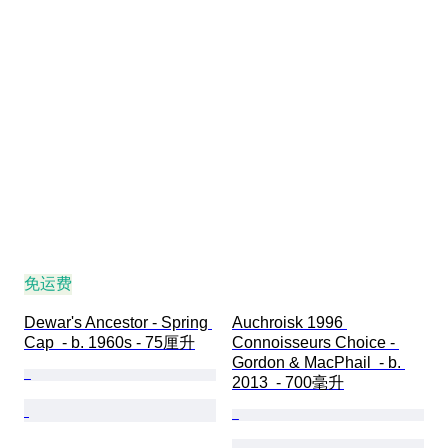
免运费
Dewar's Ancestor - Spring 
Auchroisk 1996 
Cap  - b. 1960s - 75厘升
Connoisseurs Choice - 
Gordon & MacPhail  - b. 
2013  - 700毫升