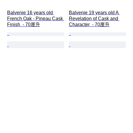
Balvenie 16 years old 
Balvenie 19 years old A 
French Oak - Pineau Cask 
Revelation of Cask and 
Finish  - 70厘升
Character  - 70厘升