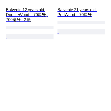
Balvenie 12 years old 
Balvenie 21 years old 
DoubleWood  - 70厘升, 
PortWood  - 70厘升
700毫升 - 2 瓶