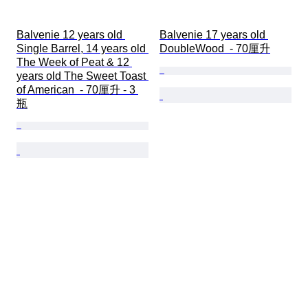
Balvenie 12 years old 
Balvenie 17 years old 
Single Barrel, 14 years old 
DoubleWood  - 70厘升
The Week of Peat & 12 
years old The Sweet Toast 
of American  - 70厘升 - 3 
瓶