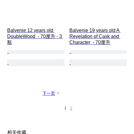
Balvenie 12 years old 
Balvenie 19 years old A 
DoubleWood  - 70厘升 - 3 
Revelation of Cask and 
瓶
Character  - 70厘升
下一页
1
2
相关收藏