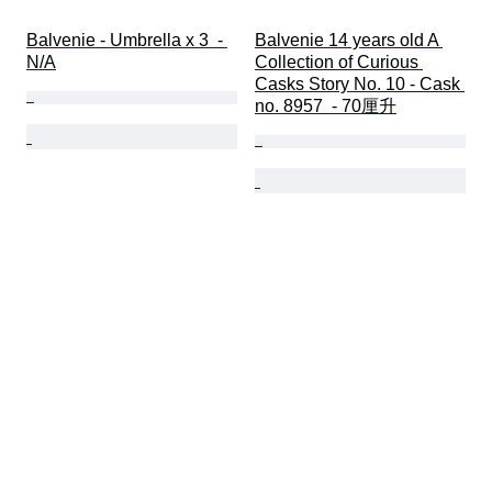
Balvenie - Umbrella x 3  - 
Balvenie 14 years old A 
N/A
Collection of Curious 
Casks Story No. 10 - Cask 
no. 8957  - 70厘升