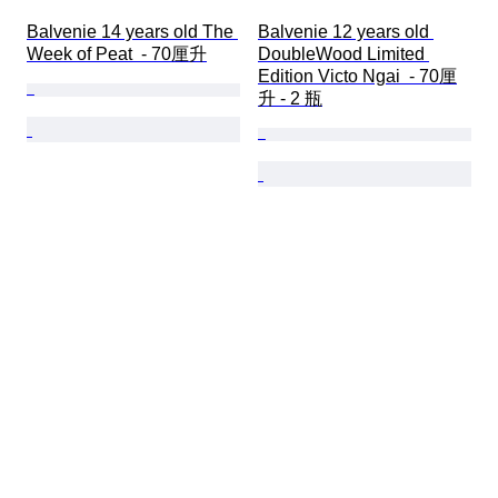
Balvenie 14 years old The 
Balvenie 12 years old 
Week of Peat  - 70厘升
DoubleWood Limited 
Edition Victo Ngai  - 70厘
升 - 2 瓶