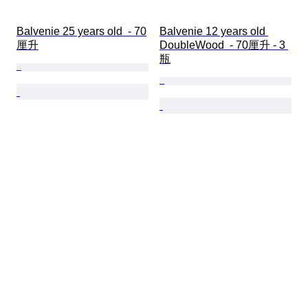
Balvenie 25 years old  - 70
Balvenie 12 years old 
厘升
DoubleWood  - 70厘升 - 3 
瓶