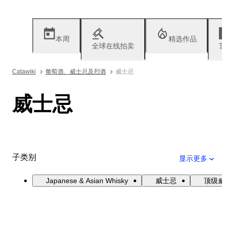
本周
精选作品
全球在线拍卖
艺
Catawiki
葡萄酒、威士忌及烈酒
威士忌
威士忌
子类别
显示更多
Japanese & Asian Whisky
威士忌
顶级威