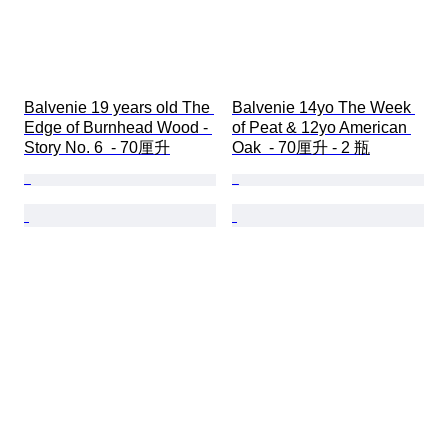
Balvenie 19 years old The 
Balvenie 14yo The Week 
Edge of Burnhead Wood - 
of Peat & 12yo American 
Story No. 6  - 70厘升
Oak  - 70厘升 - 2 瓶