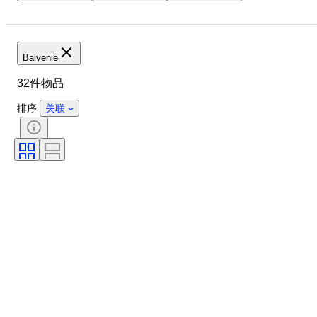
物品
原产国
瓶装大小
Alcohol Percent List
Balvenie
32件物品
排序
关联