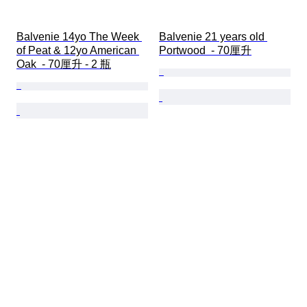
Balvenie 14yo The Week 
Balvenie 21 years old 
of Peat & 12yo American 
Portwood  - 70厘升
Oak  - 70厘升 - 2 瓶