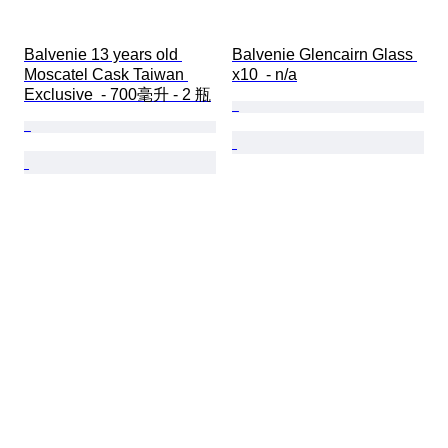
Balvenie 13 years old 
Balvenie Glencairn Glass 
Moscatel Cask Taiwan 
x10  - n/a
Exclusive  - 700毫升 - 2 瓶