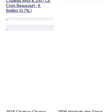
Château Briot & 2007 La 
Croix Beaucourt - 8 
Bottles (0.75L)
2016 Chateau Chasse-
2006 Herdade dos Grous - 