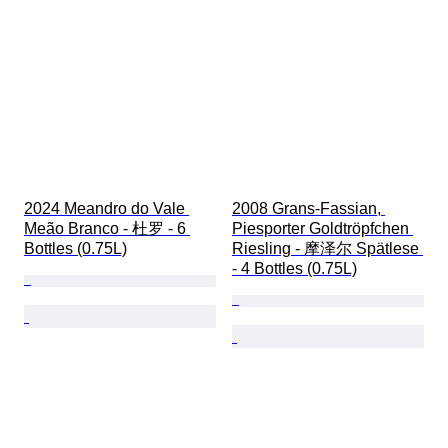
2024 Meandro do Vale 
2008 Grans-Fassian, 
Meão Branco - 杜罗 - 6 
Piesporter Goldtröpfchen 
Bottles (0.75L)
Riesling - 摩泽尔 Spätlese 
- 4 Bottles (0.75L)