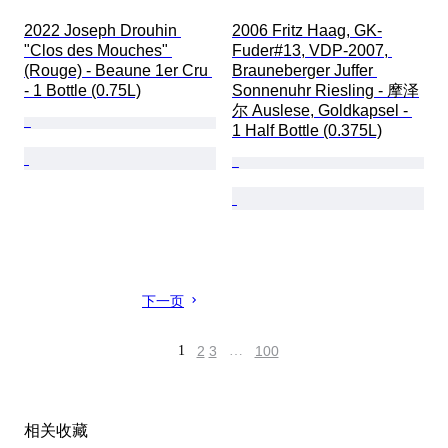
2022 Joseph Drouhin 
2006 Fritz Haag, GK-
"Clos des Mouches" 
Fuder#13, VDP-2007, 
(Rouge) - Beaune 1er Cru 
Brauneberger Juffer 
- 1 Bottle (0.75L)
Sonnenuhr Riesling - 摩泽
尔 Auslese, Goldkapsel - 
1 Half Bottle (0.375L)
下一页
1
2
3
…
100
相关收藏