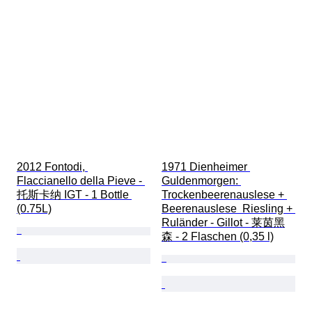
2012 Fontodi, 
1971 Dienheimer 
Flaccianello della Pieve - 
Guldenmorgen: 
托斯卡纳 IGT - 1 Bottle 
Trockenbeerenauslese + 
(0.75L)
Beerenauslese  Riesling + 
Ruländer - Gillot - 莱茵黑
森 - 2 Flaschen (0,35 l)