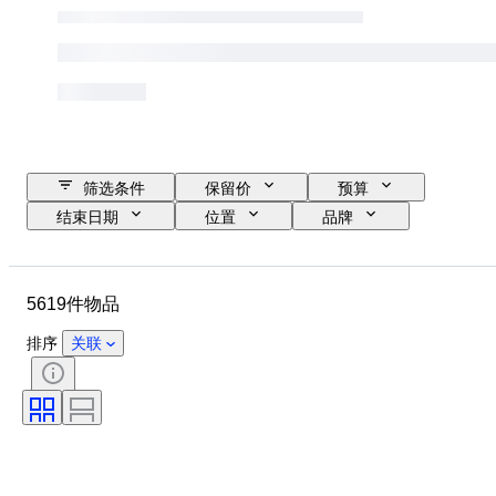
筛选条件
保留价
预算
结束日期
位置
品牌
物品
原产国
瓶装大小
材质
状态
其他
5619件物品
时期
款式
颜色
葡萄酒产区
葡萄酒名称/分类
排序
关联
葡萄酒灌装高度
葡萄酒分级
葡萄品种
时代