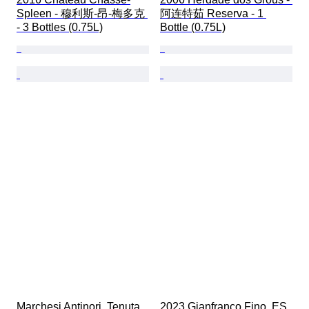
Spleen - 穆利斯-昂-梅多克 
阿连特茹 Reserva - 1 
- 3 Bottles (0.75L)
Bottle (0.75L)
Marchesi Antinori, Tenuta 
2023 Gianfranco Fino, ES 