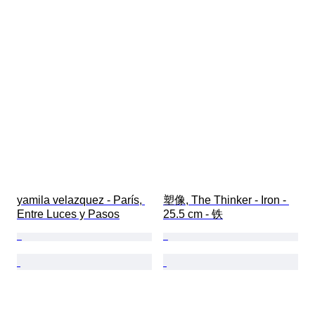
yamila velazquez - París, 
塑像, The Thinker - Iron - 
Entre Luces y Pasos
25.5 cm - 铁