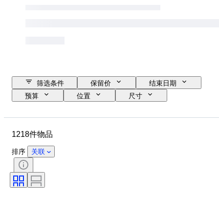
筛选条件
保留价
结束日期
预算
位置
尺寸
尺寸
品牌
物品
原产国
材质
性别
1218件物品
状态
时期
证明
课题
款式
技术
排序
关联
签名
版
颜色
时代
出售者
原创作品／复制品
艺术家
电力储备
创作者
型号