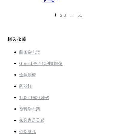
下一页
1
2
3
…
51
相关收藏
藤条杂志架
Gerold 瓷巴伐利亚雕像
金属躺椅
陶器杯
1400-1900 地砖
塑料杂志架
家具家居灵感
竹制茶几