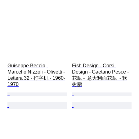
Guiseppe Beccio, 
Fish Design - Corsi 
Marcello Nizzoli - Olivetti - 
Design - Gaetano Pesce - 
Lettera 32 - 打字机 - 1960-
花瓶 -  意大利面花瓶  - 软
1970
树脂