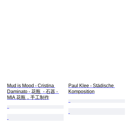
Mud is Mood - Cristina 
Paul Klee - Städische 
Daminato - 花瓶  - 石器 - 
Komposition
MIA 花瓶，手工制作