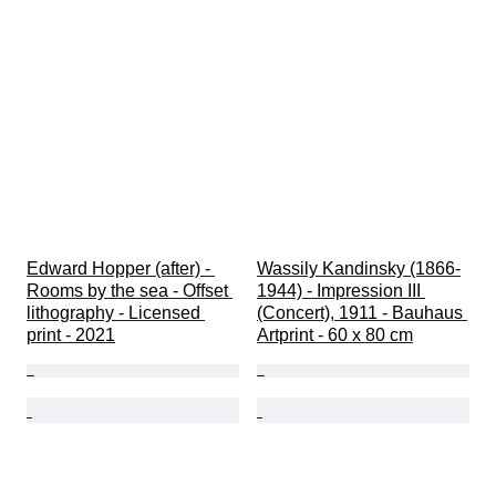
Edward Hopper (after) - 
Wassily Kandinsky (1866-
Rooms by the sea - Offset 
1944) - Impression III 
lithography - Licensed 
(Concert), 1911 - Bauhaus 
print - 2021
Artprint - 60 x 80 cm