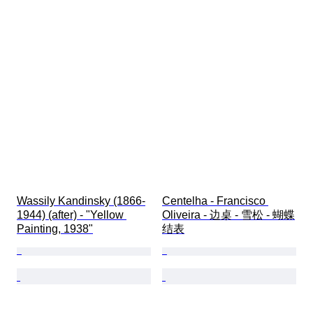
Wassily Kandinsky (1866-
Centelha - Francisco 
1944) (after) - "Yellow 
Oliveira - 边桌 - 雪松 - 蝴蝶
Painting, 1938"
结表