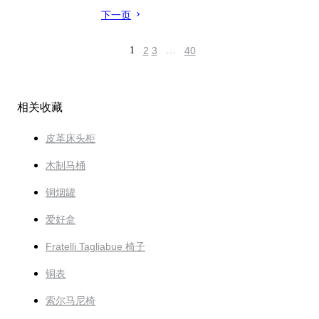
下一页
1
2
3
…
40
相关收藏
皮革床头柜
木制马桶
铜烟罐
爱好盒
Fratelli Tagliabue 椅子
铜表
索尔马尼椅