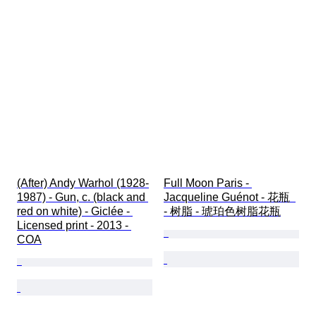
(After) Andy Warhol (1928-
Full Moon Paris - 
1987) - Gun, c. (black and 
Jacqueline Guénot - 花瓶  
red on white) - Giclée - 
- 树脂 - 琥珀色树脂花瓶
Licensed print - 2013 - 
COA