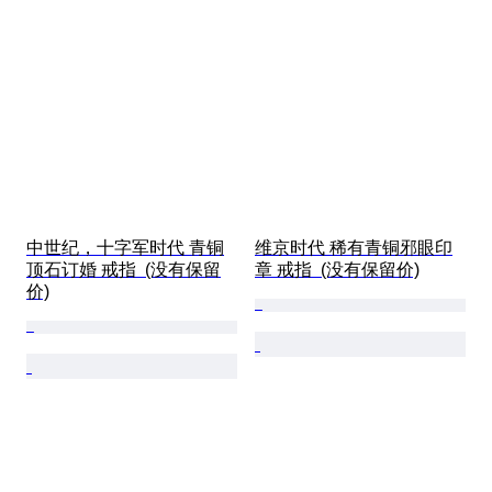
中世纪，十字军时代 青铜
维京时代 稀有青铜邪眼印
顶石订婚 戒指  (没有保留
章 戒指  (没有保留价)
价)