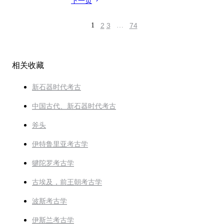
下一页
1
2
3
…
74
相关收藏
新石器时代考古
中国古代、新石器时代考古
斧头
伊特鲁里亚考古学
犍陀罗考古学
古埃及，前王朝考古学
波斯考古学
伊斯兰考古学