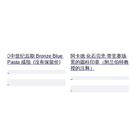
中世纪后期 Bronze Blue 
阿卡德 化石贝壳 带竞赛场
Pasta 戒指  (没有保留价)
景的圆柱印章（附兰伯特教
授的注释）