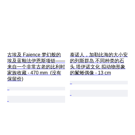
古埃及 Faience 梦幻般的
泰诺人，加勒比海的大小安
埃及蓝釉法伊恩斯项链——
的列斯群岛 不同种类的石
来自一个非常古老的比利时
头 塔伊诺文化 拟动物形象
家族收藏 - 470 mm  (没有
的鬣蜥偶像 - 13 cm
保留价)