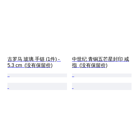
古罗马 玻璃 手链 (1件) - 
中世纪 青铜五芒星封印 戒
5.3 cm  (没有保留价)
指  (没有保留价)