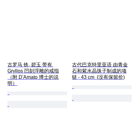
古罗马 铁, 碧玉 带有 
古代巴克特里亚语 由青金
Gryllos 凹刻浮雕的戒指
石和紫水晶珠子制成的项
（附 D'Amato 博士的说
链 - 43 cm  (没有保留价)
明）