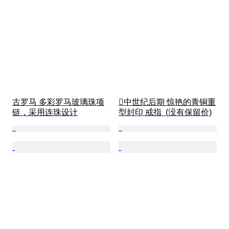
古罗马 多彩罗马玻璃珠项
中世纪后期 惊艳的青铜重
链，采用连珠设计
型封印 戒指  (没有保留价)