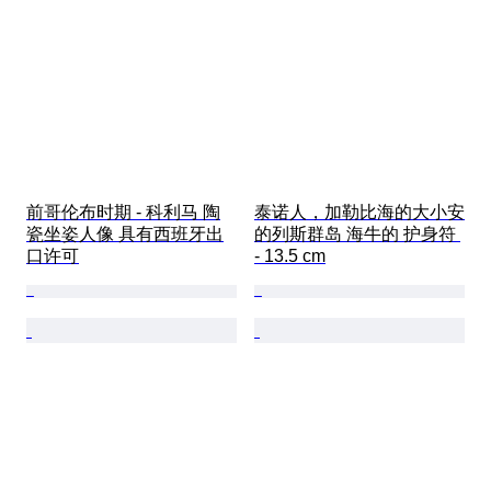
前哥伦布时期 - 科利马 陶
泰诺人，加勒比海的大小安
瓷坐姿人像 具有西班牙出
的列斯群岛 海牛的 护身符 
口许可
- 13.5 cm