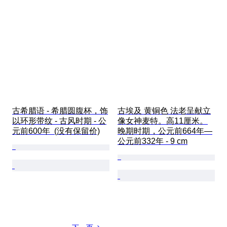
古希腊语 - 希腊圆腹杯，饰
古埃及 黄铜色 法老呈献立
以环形带纹 - 古风时期 - 公
像女神麦特。高11厘米。
元前600年  (没有保留价)
晚期时期，公元前664年—
公元前332年 - 9 cm