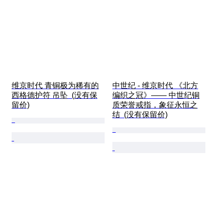
维京时代 青铜极为稀有的
中世纪 - 维京时代 《北方
西格德护符 吊坠  (没有保
编织之冠》—— 中世纪铜
留价)
质荣誉戒指，象征永恒之
结  (没有保留价)