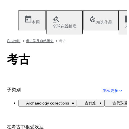
本周
精选作品
全球在线拍卖
艺
Catawiki
考古学及自然历史
考古
考古
子类别
显示更多
Archaeology collections
古代史
古代珠宝
在考古中很受欢迎