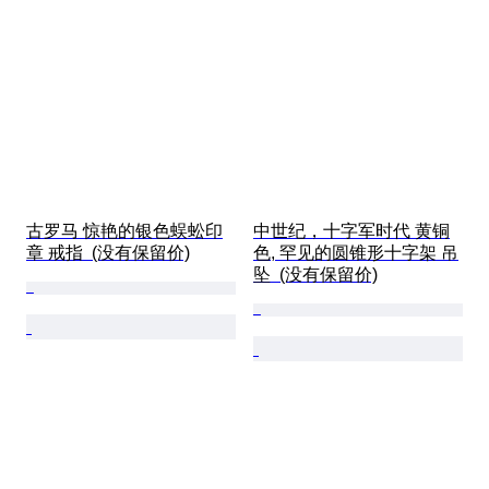
古罗马 惊艳的银色蜈蚣印
中世纪，十字军时代 黄铜
章 戒指  (没有保留价)
色, 罕见的圆锥形十字架 吊
坠  (没有保留价)