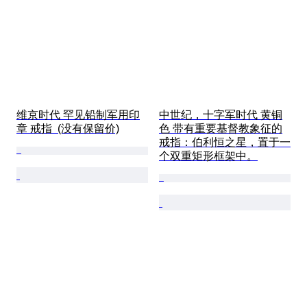
维京时代 罕见铅制军用印
中世纪，十字军时代 黄铜
章 戒指  (没有保留价)
色 带有重要基督教象征的
戒指：伯利恒之星，置于一
个双重矩形框架中。