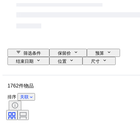
筛选条件
保留价
预算
结束日期
位置
尺寸
尺寸
物品
原产国
材质
性别
状态
1762件物品
时期
证明
课题
款式
签名
颜色
排序
关联
货币
艺术家
物品尺寸
Culture
考古学类型
时代
原创作品／复制品
标本
原产地