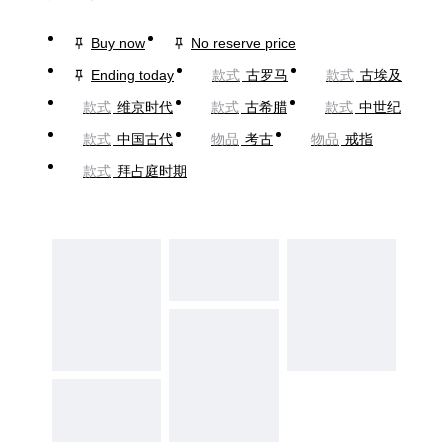
Buy now
No reserve price
Ending today
款式
古罗马
款式
古埃及
款式
维京时代
款式
古希腊
款式
中世纪
款式
中国古代
物品
考古
物品
戒指
款式
拜占庭时期