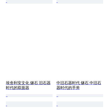
埃舍利安文化 燧石 旧石器
中旧石器时代 燧石 中旧石
时代的双面器
器时代的手斧