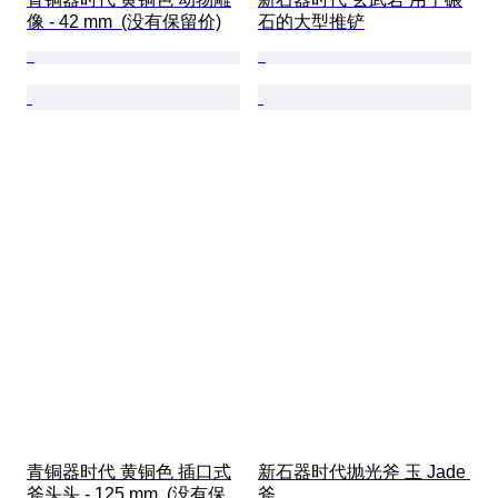
像 - 42 mm  (没有保留价)
石的大型推铲
青铜器时代 黄铜色 插口式
新石器时代抛光斧 玉 Jade 
斧头头 - 125 mm  (没有保
斧