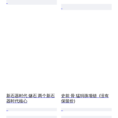
新石器时代 燧石 两个新石
史前 骨 猛犸珠项链  (没有
器时代核心
保留价)