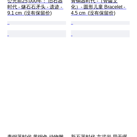
公元前25,000年： 旧石器
青铜器时代 -（骨罐文
时代 - 燧石石矛头 - 遗迹 - 
化）- 圆形儿童 Bracelet - 
9.1 cm  (没有保留价)
4.5 cm  (没有保留价)
青铜器时代 黄铜色 动物雕
新石器时代 玄武岩 用于碾