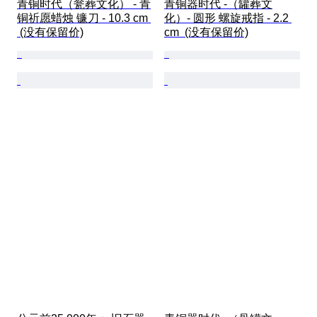
青铜时代（瓮葬文化） - 青
青铜器时代 -（罐葬文
铜祈愿蜡烛 镰刀 - 10.3 cm 
化）- 圆形 螺旋戒指 - 2.2 
 (没有保留价)
cm  (没有保留价)