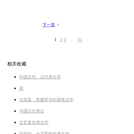
下一页
1
2
3
…
31
相关收藏
中国古代、汉代考古学
箭
古埃及、希腊罗马时期考古学
中国古代考古
文艺复兴考古学
中世纪，十字军时代考古学