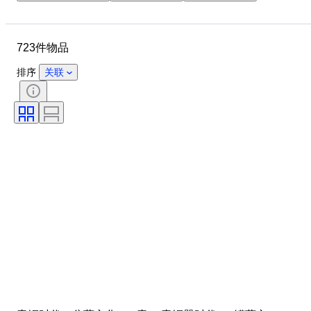
尺寸
物品
原产国
材质
性别
状态
723件物品
时期
证明
课题
款式
签名
颜色
排序
关联
货币
时代
考古学类型
Culture
物品尺寸
艺术家
原创作品／复制品
标本
原产地