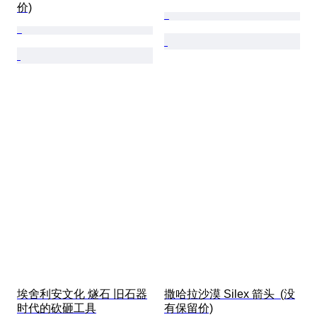
价)
埃舍利安文化 燧石 旧石器
撒哈拉沙漠 Silex 箭头  (没
时代的砍砸工具
有保留价)