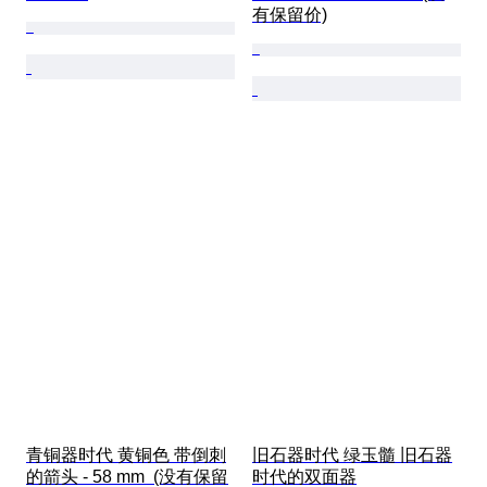
有保留价)
青铜器时代 黄铜色 带倒刺
旧石器时代 绿玉髓 旧石器
的箭头 - 58 mm  (没有保留
时代的双面器