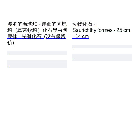
波罗的海琥珀 - 详细的菌蝇
动物化石 - 
科（真菌蚊科）化石昆虫包
Saurichthyiformes - 25 cm 
裹体 - 光滑化石  (没有保留
- 14 cm
价)