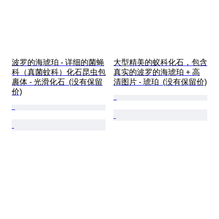
波罗的海琥珀 - 详细的菌蝇
大型精美的蚁科化石，包含
科（真菌蚊科）化石昆虫包
真实的波罗的海琥珀 + 高
裹体 - 光滑化石  (没有保留
清图片 - 琥珀  (没有保留价)
价)