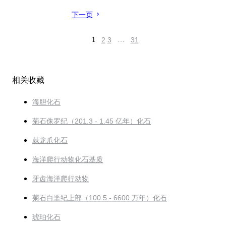
下一页
1
2
3
…
31
相关收藏
海胆化石
菊石侏罗纪（201.3 - 1.45 亿年）化石
棘龙爪化石
海洋爬行动物化石基质
牙齿海洋爬行动物
菊石白垩纪上部（100.5 - 6600 万年）化石
琥珀化石