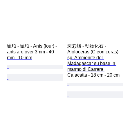
琥珀 - 琥珀 - Ants (four) - 
斑彩螺 - 动物化石 - 
ants are over 3mm - 40 
Aioloceras (Cleoniceras) 
mm - 10 mm
sp. Ammonite del 
Madagascar su base in 
marmo di Carrara 
Calacatta - 18 cm - 20 cm