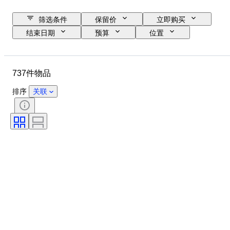
筛选条件
保留价
立即购买
结束日期
预算
位置
尺寸
尺寸
物品
原产国
材质
性别
737件物品
状态
时期
宝石重量
证明
细度
款式
排序
关联
颜色
切割
确切的颜色
矿物形态
时代
处理
物品尺寸
珍珠表面质量
珍珠光泽
原创作品／复制品
标本