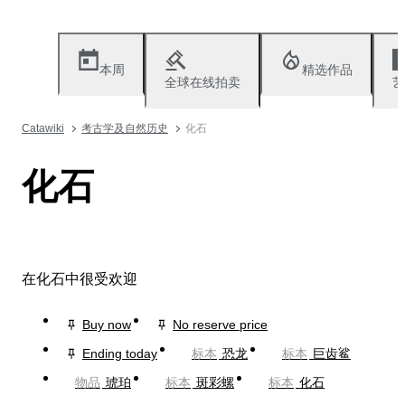
本周
精选作品
全球在线拍卖
艺
Catawiki
考古学及自然历史
化石
化石
在化石中很受欢迎
Buy now
No reserve price
Ending today
标本
恐龙
标本
巨齿鲨
物品
琥珀
标本
斑彩螺
标本
化石