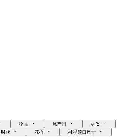
物品
原产国
材质
时代
花样
衬衫领口尺寸