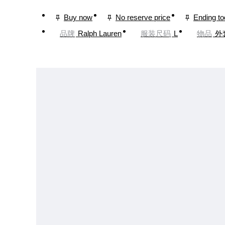
Buy now
No reserve price
Ending t
品牌
Ralph Lauren
服装尺码
L
物品
外