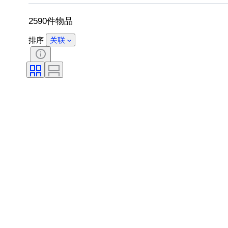
带配件
鞋尺码
2590件物品
排序
关联